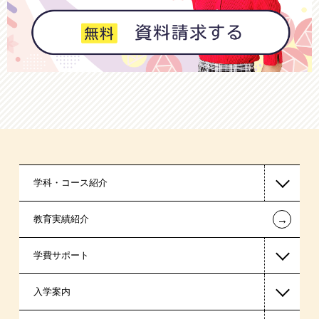
学科・コース紹介
←
教育実績紹介
国家公務員・地方公務員系
学費サポート
警察官・消防官系
入学案内
東京経営大学 学士取得コース
高等教育の修学支援新制度