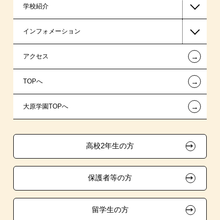
学校紹介
日本学生支援機構の奨学金
一般入学
インフォメーション
日本政策金融公庫の教育ローン
AO入学制度
在校生からあなたへ
←
アクセス
金融機関教育ローン
指定校特待生入学
夢を叶えた先輩たち
お知らせ・新着情報
←
TOPへ
信販系教育ローン
指定校推薦入学
施設・研修所
在校生へのお知らせ
←
大原学園TOPへ
各種奨学金制度・貸付制度
指定校自己推薦入学
学生寮・マンションのご案内
各種証明書の発行ご希望の方
その他の学費サポート
特別推薦入学
大原の資格サポート制度
卒業生の方（2019年3月以降の卒業生）
高校2年生の方
チャレンジ特待生試験制度
推薦入学
大原学園グループ案内
採用ご担当の方
保護者等の方
試験による特待生制度
自己推薦入学
資格・クラブ活動による特待生制度
大学生・短期大学生特別入学
留学生の方