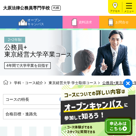
大原法律公務員専門学校
札幌
アクセス
オープン
資料請求
お問合せ
キャンパス
2+2年制
公務員+
東京経営大学卒業
コース
4年間で大学卒業を目指す
学科・コース紹介
東京経営大学 学士取得コース
公務員+東京経営大
コースの特長
モデルプラン
合格目標・進路先
卒業までの流れ