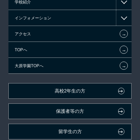
学校紹介
日本学生支援機構の奨学金
一般入学
インフォメーション
国の教育ローン
AO入学
在校生からあなたへ
←
アクセス
提携教育ローン
指定校推薦入学
夢を叶えた先輩たち
お知らせ・新着情報
←
TOPへ
新聞奨学生
指定校自己推薦入学
施設・研修所
在校生へのお知らせ
←
大原学園TOPへ
試験による特待生制度
特別推薦入学
学生寮・マンションのご案内
各種証明書の発行ご希望の方
資格・クラブ活動による特待生制度
推薦入学
大原の資格サポート制度
卒業生の方（2019年3月以降の卒業生）
高校2年生の方
ボランティア・クラブ・
大原学園グループ案内
採用ご担当の方
生徒会活動推薦入学
保護者等の方
自己推薦入学
在校生・卒業生紹介推薦入学
留学生の方