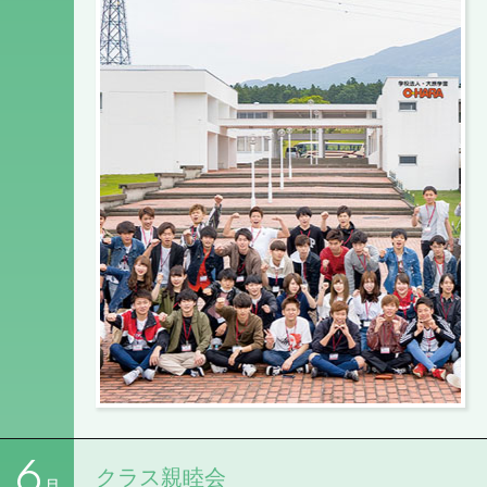
6
クラス親睦会
月