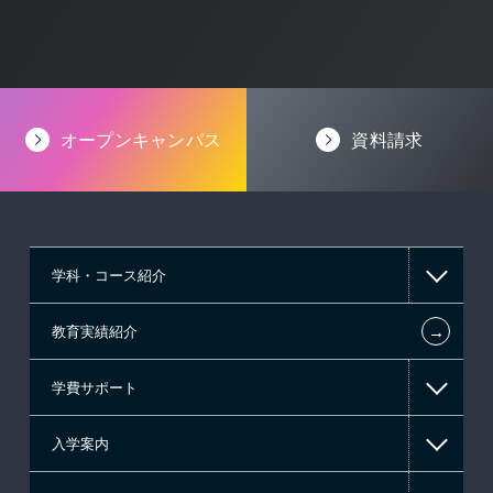
オープンキャンパス
資料請求
学科・コース紹介
←
教育実績紹介
情報IT系
学費サポート
ゲーム系
入学案内
東京経営大学 学士取得コース
高等教育の修学支援新制度