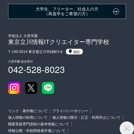
大学生・短期大学生特別入学
大学生、フリーター、社会人の方
（再進学をご希望の方）
学費
東京経営大学への3年次編入学
学校法人 大原学園
東京立川情報ITクリエイター専門学校
入学前のお勧め学習システム
〒190-0014 東京都立川市緑町4-8
MAP
大原学園 総合受付
042-528-8023
大学・短期大学・公務員併願制度
リンク・著作権について
プライバシーポリシー
個人情報の利用について
個人情報の開示・訂正・利用停止について
職業実践専門課程の基本情報について
情報公開・学校関係者評価について