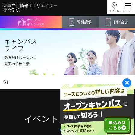
東京立川情報ITクリエイター
専門学校
アクセス
オープン
資料請求
お問合せ
キャンパス
キャンパス
ライフ
勉強だけじゃない！
充実の学校生活
学科・コース紹介
ゲーム系
キャンパスライフ
イベントスケジュール