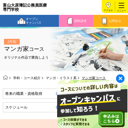
富山大原簿記公務員医療
専門学校
アクセス
オープン
資料請求
お問合せ
キャンパス
2年制
マンガ家
コース
オリジナル作品で勝負しよう
学科・コース紹介
マンガ・イラスト系
マンガ家コース
将来の職業・資格取得
時間割
スケジュール
実習風景