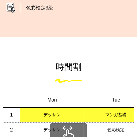
色彩検定3級
時間割
Mon
Tue
1
デッサン
マンガ基礎
2
デッサン
色彩検定