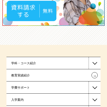
学科・コース紹介
←
教育実績紹介
国家公務員・地方公務員系
学費サポート
警察官・消防官系
入学案内
税理士系
高等教育の修学支援新制度