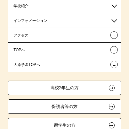
学校紹介
ビジネス系
日本学生支援機構の奨学金
一般入学
インフォメーション
情報IT系
国の教育ローン
総合型選抜（AO入学）制度
在校生からあなたへ
←
アクセス
クリエイター系
提携教育ローン
指定校自己推薦入学
夢を叶えた先輩たち
お知らせ・新着情報
←
TOPへ
医療事務系
特別支援制度
特別推薦入学
施設・研修所
在校生へのお知らせ
←
大原学園TOPへ
ホテル系
試験による特待生制度
推薦入学
大原の資格サポート制度
採用ご担当の方
ボランティア・クラブ・
ブライダル系
取得資格による特待生制度
生徒会活動推薦入学
高校2年生の方
マンガ・イラスト系
クラブ特待生制度
自己推薦入学
保護者等の方
デザインコンクール＆マンガコンクール特待生制度
親族紹介推薦入学
大学・短期大学生特別入学
留学生の方