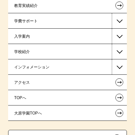
←
教育実績紹介
国家公務員・地方公務員系
学費サポート
警察官・消防官系
入学案内
公認会計士・税理士系
高等教育の修学支援新制度
学校紹介
ビジネス系
日本学生支援機構の奨学金
一般入学
インフォメーション
ホテル系
日本政策金融公庫（国の教育ローン）
AO入学制度
在校生からあなたへ
←
アクセス
ブライダル系
提携教育ローン
指定校推薦入学
夢を叶えた先輩たち
お知らせ・新着情報
←
TOPへ
製菓・製パン系
新聞奨学生
特別推薦入学
施設・研修所
在校生へのお知らせ
←
大原学園TOPへ
専門実践教育訓練給付金制度
推薦入学
学生マンションのご案内
各種証明書の発行ご希望の方
ボランティア・クラブ・
試験による特待生制度
大原の資格サポート制度
卒業生の方（2019年3月以降の卒業生）
生徒会活動推薦入学