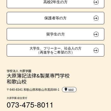
高校2年生の方
面接のみによる特待生制度
自己推薦入学
大原学園グループ案内
採用ご担当の方
保護者等の方
取得資格による特待生制度
学費
クラブ特待生制度
大学・短大・公務員併願制度
留学生の方
吹奏楽部による特待生制度
親族紹介制度
大学生、フリーター、社会人の方
（再進学をご希望の方）
学校法人 大原学園
大原簿記法律&製菓専門学校
和歌山校
〒640-8341 和歌山県和歌山市黒田88-1
MAP
大原学園 総合受付
073-475-8011