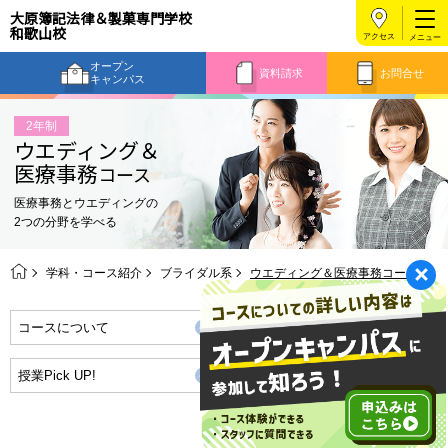
大原簿記法律＆製菓専門学校
和歌山校
アクセス
オープン
資料請求
お問合せ
キャンパス
2年制
ウエディング＆
医療事務
コース
医療事務とウエディングの
2つの分野を学べる
学科・コース紹介
ブライダル系
ウエディング＆医療事務コース
コースについて
将来の職業・資格取得
授業Pick UP!
スケジュール