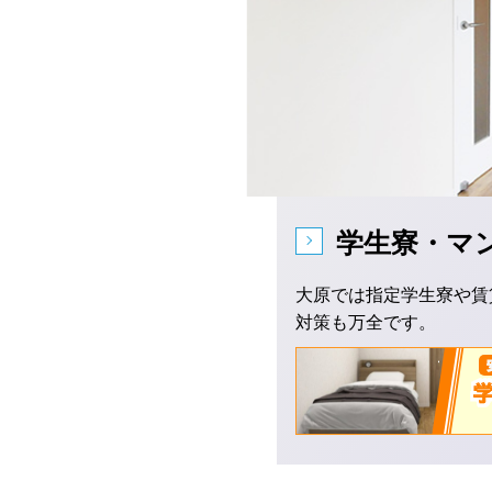
学生寮・マ
大原では指定学生寮や賃
対策も万全です。