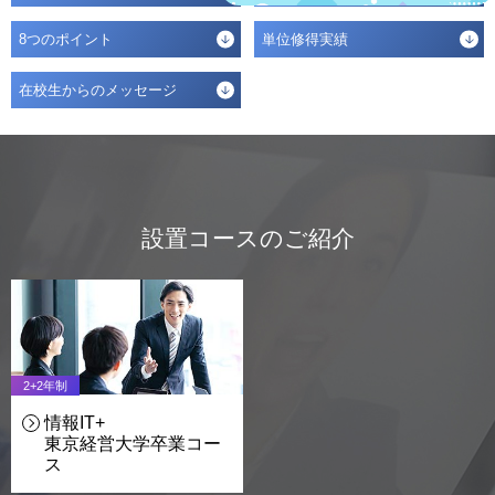
8つのポイント
単位修得実績
在校生からのメッセージ
設置コースのご紹介
2+2年制
情報IT+
東京経営大学卒業
コー
ス