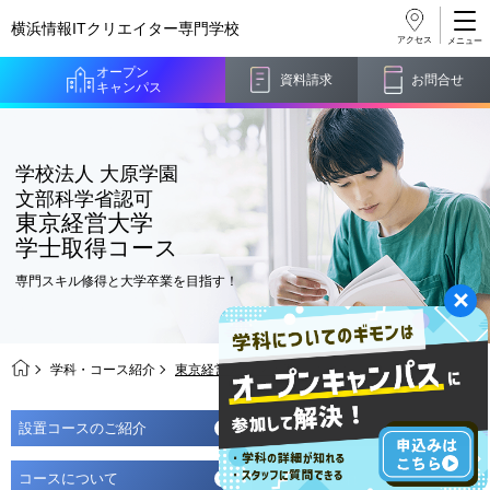
横浜情報ITクリエイター
専門学校
アクセス
オープン
資料請求
お問合せ
キャンパス
学校法人 大原学園
文部科学省認可
東京経営大学
学士取得コース
専門スキル修得と大学卒業を目指す！
学科・コース紹介
東京経営大学 学士取得コース
設置コースのご紹介
東京経営大学について
コースについて
卒業までの流れ