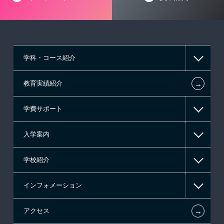
学科・コース紹介
←
教育実績紹介
情報IT系
学費サポート
ゲーム系
入学案内
東京経営大学 学士取得コース
高等教育の修学支援新制度
学校紹介
日本学生支援機構の奨学金
一般入学
インフォメーション
国の教育ローン
AO入学
在校生からあなたへ
←
アクセス
提携教育ローン
指定校推薦入学
施設・研修所
お知らせ・新着情報