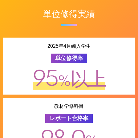
単位修得実績
2025年4月編入学生
単位修得率
95
以上
%
教材学修科目
レポート合格率