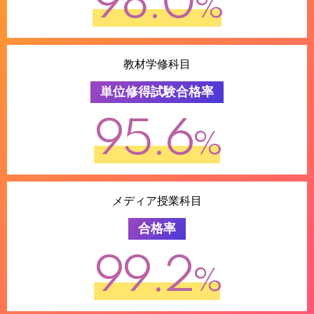
98.0
%
教材学修科目
単位修得試験合格率
95.6
%
メディア授業科目
合格率
99.2
%