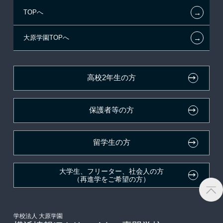
←
TOPへ
新聞奨学生
指定校自己推薦入学
学生マンションのご案内
在校生へのお知らせ
←
大原学園TOPへ
試験による特待生制度
特別推薦入学
大原の資格サポート制度
各種証明書の発行ご希望の方
資格・クラブ活動による特待生制度
推薦入学
大原学園グループ案内
卒業生の方（2019年3月以降の卒業生）
高校2年生の方
ボランティア・クラブ・
採用ご担当の方
生徒会活動推薦入学
保護者等の方
自己推薦入学
在校生・卒業生紹介推薦入学
留学生の方
大学生・短期大学生特別入学
大学生、フリーター、社会人の方
（再進学をご希望の方）
学費
東京経営大学への3年次編入学
学校法人 大原学園