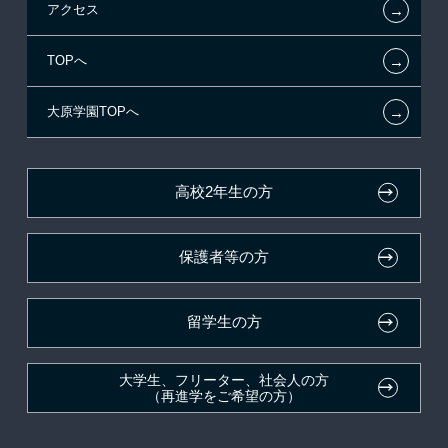
←
アクセス
提携教育ローン
指定校推薦入学
施設・研修所
お知らせ・新着情報
←
TOPへ
新聞奨学生
指定校自己推薦入学
学生マンションのご案内
在校生へのお知らせ
←
大原学園TOPへ
試験による特待生制度
特別推薦入学
大原の資格サポート制度
各種証明書の発行ご希望の方
資格・クラブ活動による特待生制度
推薦入学
大原学園グループ案内
卒業生の方（2019年3月以降の卒業生）
高校2年生の方
ボランティア・クラブ・
採用ご担当の方
生徒会活動推薦入学
保護者等の方
自己推薦入学
在校生・卒業生紹介推薦入学
留学生の方
大学生・短期大学生特別入学
大学生、フリーター、社会人の方
（再進学をご希望の方）
学費