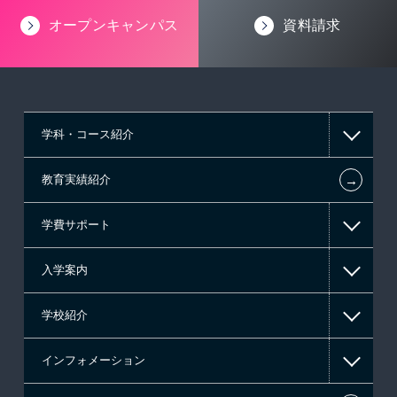
オープンキャンパス
資料請求
学科・コース紹介
←
教育実績紹介
情報IT系
学費サポート
ゲーム系
入学案内
東京経営大学 学士取得コース
高等教育の修学支援新制度
学校紹介
日本学生支援機構の奨学金
一般入学
インフォメーション
国の教育ローン
AO入学
在校生からあなたへ