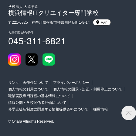
東京経営大学への3年次編入学
学校法人 大原学園
横浜情報ITクリエイター専門学校
入学前のお勧め学習システム
〒221-0825 神奈川県横浜市神奈川区反町1-8-14
MAP
大原学園 総合受付
045-311-6821
大学・短期大学・公務員併願制度
リンク・著作権について
プライバシーポリシー
個人情報の利用について
個人情報の開示・訂正・利用停止について
職業実践専門課程の基本情報について
情報公開・学校関係者評価について
修学支援新制度に関連する情報提供資料について
採用情報
© Ohara Allrights Reserved.