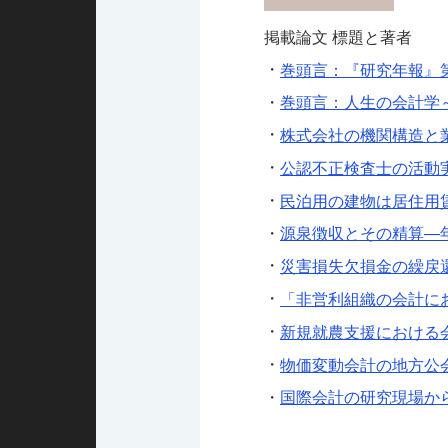
掲載論文 標題と著者
・
巻頭言：『研究年報』
・
巻頭言：人生の会計学
・
株式会社の機関構造と
・
公認不正検査士の活動
・
民泊用の建物は居住用
・
源泉徴収とその精算—
・
災害損失欠損金の繰戻
・
「非営利組織の会計に
・
新規就農支援における
・
物価変動会計の地方公
・
国際会計の研究現場か