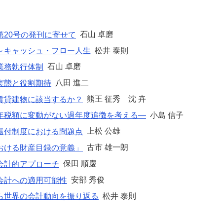
石山 卓磨
第20号の発刊に寄せて
松井 泰則
～キャッシュ・フロー人生
石山 卓磨
業務執行体制
八田 進二
実態と役割期待
熊王 征秀 沈 卉
賃貸建物に該当するか？
小島 信子
年税額に変動がない過年度追徴を考える—
上松 公雄
還付制度における問題点
古市 雄一朗
おける財産目録の意義」
保田 順慶
会計的アプローチ
安部 秀俊
会計への適用可能性
松井 泰則
ら世界の会計動向を振り返る