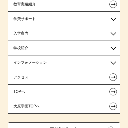
←
教育実績紹介
国家公務員・地方公務員系
学費サポート
警察官・消防官系
入学案内
ビジネス系
高等教育の修学支援新制度
学校紹介
医療事務系
日本学生支援機構の奨学金
一般入学
インフォメーション
保育士・幼稚園教諭系
日本政策金融公庫（国の教育ローン）
AO入学制度
在校生からあなたへ
←
アクセス
スポーツ・トレーナー系
提携教育ローン
指定校推薦入学
夢を叶えた先輩たち
お知らせ・新着情報
←
TOPへ
新聞奨学生
特別推薦入学
施設・研修所
在校生へのお知らせ
←
大原学園TOPへ
保育士修学資金貸付制度
推薦入学
学生マンションのご案内
各種証明書の発行ご希望の方
ボランティア・クラブ・
専門実践教育訓練給付金制度
大原の資格サポート制度
卒業生の方（2019年3月以降の卒業生）
生徒会活動推薦入学