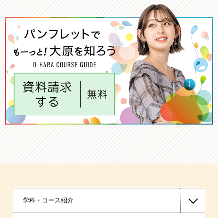
学科・コース紹介