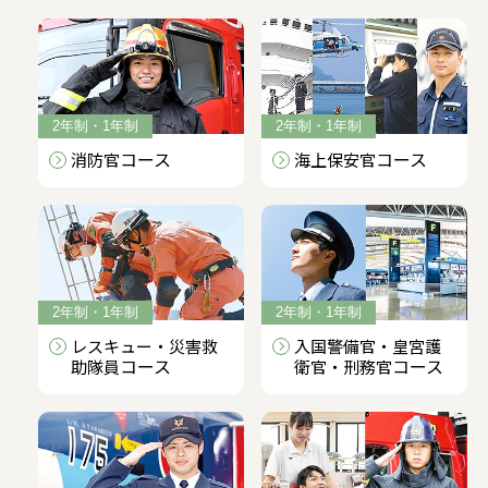
2年制・1年制
2年制・1年制
コース
コース
消防官
海上保安官
2年制・1年制
2年制・1年制
レスキュー・災害救
入国警備官・皇宮護
コース
コース
助隊員
衛官・刑務官