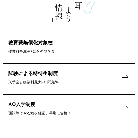
教育費無償化対象校
授業料等減免+給付型奨学金
試験による特待生制度
入学金と授業料最大2年間免除
AO入学制度
面談等でやる気を確認。早期に合格！