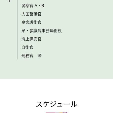
警察官 A・B
入国警備官
皇宮護衛官
衆・参議院事務局衛視
海上保安官
自衛官
刑務官 等
スケジュール