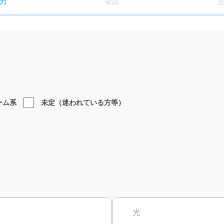
力
確認
ーム系
未定（迷われている方等）