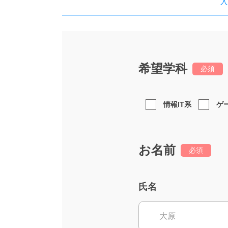
入
希望学科
必須
情報IT系
ゲ
お名前
必須
氏名