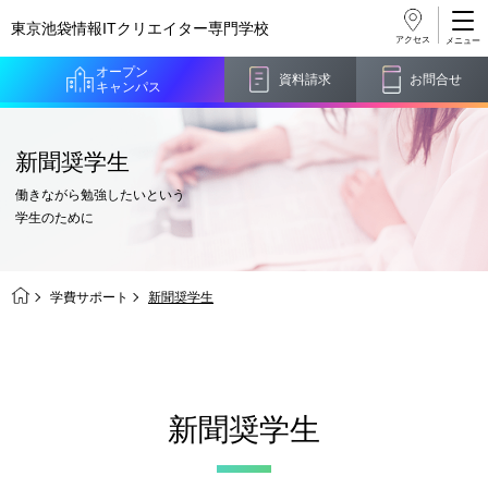
東京池袋情報ITクリエイター
専門学校
アクセス
オープン
資料請求
お問合せ
キャンパス
新聞奨学生
働きながら勉強したいという
学生のために
学費サポート
新聞奨学生
新聞奨学生