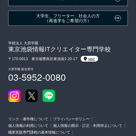
大学生・短期大学生特別入学
大学生、フリーター、社会人の方
（再進学をご希望の方）
学費
東京経営大学への3年次編入学
学校法人 大原学園
東京池袋情報ITクリエイター専門学校
入学前のお勧め学習システム
〒170-0013 東京都豊島区東池袋1-20-17
MAP
大原学園 総合受付
03-5952-0080
大学・短期大学・公務員併願制度
リンク・著作権について
プライバシーポリシー
個人情報の利用について
個人情報の開示・訂正・利用停止について
職業実践専門課程の基本情報について