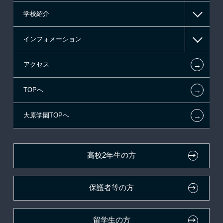
学校紹介
日本学生支援機構の奨学金
一般入学
インフォメーション
国の教育ローン
AO入学
在校生からあなたへ
←
アクセス
提携教育ローン
指定校推薦入学
施設・研修所
お知らせ・新着情報
←
TOPへ
新聞奨学生
指定校自己推薦入学
学生寮・マンションのご案内
在校生へのお知らせ
←
大原学園TOPへ
試験による特待生制度
特別推薦入学
大原の資格サポート制度
各種証明書の発行ご希望の方
資格・クラブ活動による特待生制度
推薦入学
大原学園グループ案内
卒業生の方（2019年3月以降の卒業生）
高校2年生の方
ボランティア・クラブ・
採用ご担当の方
生徒会活動推薦入学
保護者等の方
自己推薦入学
在校生・卒業生紹介推薦入学
留学生の方