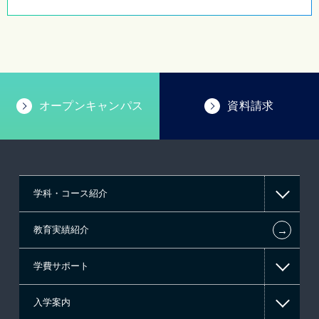
オープンキャンパス
資料請求
学科・コース紹介
←
教育実績紹介
情報IT系
学費サポート
ゲーム系
入学案内
東京経営大学 学士取得コース
高等教育の修学支援新制度