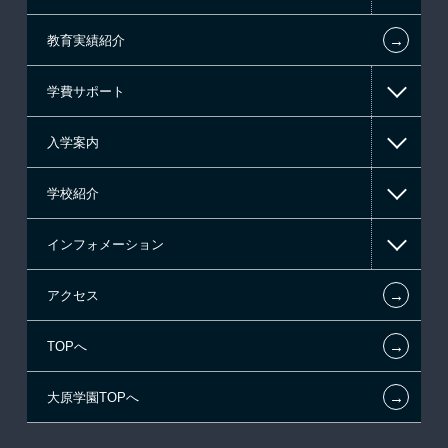
←
教育実績紹介
情報IT系
学費サポート
ゲーム系
入学案内
東京経営大学 学士取得コース
高等教育の修学支援新制度
学校紹介
日本学生支援機構の奨学金
一般入学
インフォメーション
国の教育ローン
AO入学
在校生からあなたへ
←
アクセス
提携教育ローン
指定校推薦入学
施設・研修所
お知らせ・新着情報
←
TOPへ
新聞奨学生
指定校自己推薦入学
学生寮・マンションのご案内
在校生へのお知らせ
←
大原学園TOPへ
試験による特待生制度
特別推薦入学
大原の資格サポート制度
各種証明書の発行ご希望の方