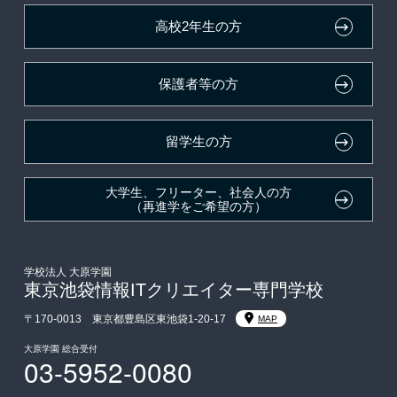
資格・クラブ活動による特待生制度
推薦入学
大原学園グループ案内
卒業生の方（2019年3月以降の卒業生）
高校2年生の方
ボランティア・クラブ・
採用ご担当の方
生徒会活動推薦入学
保護者等の方
自己推薦入学
在校生・卒業生紹介推薦入学
留学生の方
大学生・短期大学生特別入学
大学生、フリーター、社会人の方
（再進学をご希望の方）
学費
東京経営大学への3年次編入学
学校法人 大原学園
東京池袋情報ITクリエイター専門学校
入学前のお勧め学習システム
〒170-0013 東京都豊島区東池袋1-20-17
MAP
大原学園 総合受付
03-5952-0080
大学・短期大学・公務員併願制度