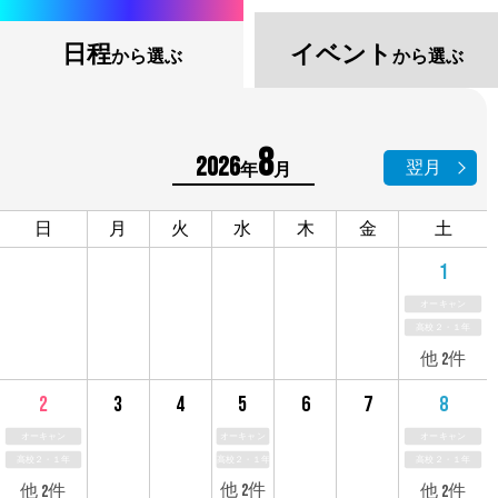
日程
イベント
から選ぶ
から選ぶ
8
2026
翌月
年
月
日
月
火
水
木
金
土
1
オーキャン
高校２・１年
他 2件
3
4
5
6
7
2
8
オーキャン
オーキャン
オーキャン
高校２・１年
高校２・１年
高校２・１年
他 2件
他 2件
他 2件