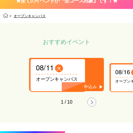
★全てのイベントが『全コース対象』です！★
オープンキャンパス
おすすめイベント
08/11
火
08/16
オープンキャンパス
オープン
1
/
10