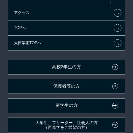
←
アクセス
提携教育ローン
指定校推薦入学
施設・研修所
お知らせ・新着情報
←
TOPへ
新聞奨学生
指定校自己推薦入学
学生寮・マンションのご案内
在校生へのお知らせ
←
大原学園TOPへ
試験による特待生制度
特別推薦入学
大原の資格サポート制度
各種証明書の発行ご希望の方
資格・クラブ活動による特待生制度
推薦入学
大原学園グループ案内
卒業生の方（2019年3月以降の卒業生）
高校2年生の方
ボランティア・クラブ・
採用ご担当の方
生徒会活動推薦入学
保護者等の方
自己推薦入学
在校生・卒業生紹介推薦入学
留学生の方
大学生・短期大学生特別入学
大学生、フリーター、社会人の方
（再進学をご希望の方）