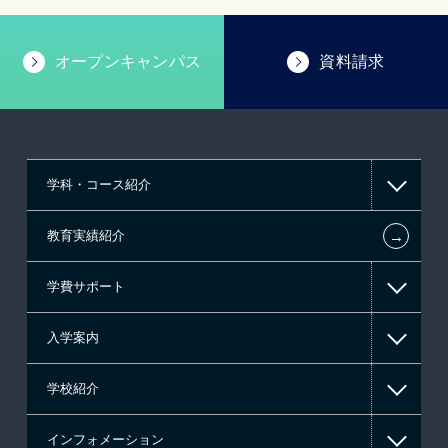
オープンキャンパス
資料請求
学科・コース紹介
←
教育実績紹介
情報IT系
学費サポート
ゲーム系
入学案内
東京経営大学 学士取得コース
高等教育の修学支援新制度
学校紹介
日本学生支援機構の奨学金
一般入学
インフォメーション
国の教育ローン
AO入学
在校生からあなたへ