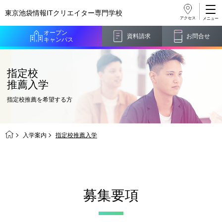
東京池袋情報ITクリエイター
専門学校
アクセス
オープン
資料請求
お問合せ
キャンパス
指定校
推薦入学
指定校推薦を希望する方
入学案内
指定校推薦入学
募集要項