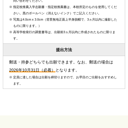
問い合わせください。
※
指定校推薦入学志願書・指定校推薦書は、本校所定のものを使用してくだ
さい。黒のボールペン（消えないインク）でご記入ください。
※
写真は4.0cm x 3.0cm（背景無地正面上半身脱帽で、3ヵ月以内に撮影した
ものに限ります。）
※
高等学校発行の調査書等は、出願前3ヵ月以内に作成されたものに限りま
す。
提出方法
郵送・持参どちらでも出願できます。なお、郵送の場合は
2026年10月31日（必着）
となります。
※
定員に達した場合は出願を締切りますので、お早目のご出願をおすすめし
ます。