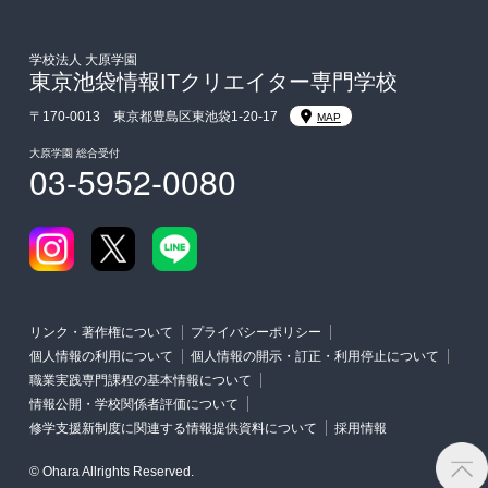
学費
東京経営大学への3年次編入学
学校法人 大原学園
東京池袋情報ITクリエイター専門学校
入学前のお勧め学習システム
〒170-0013 東京都豊島区東池袋1-20-17
MAP
大原学園 総合受付
03-5952-0080
大学・短期大学・公務員併願制度
リンク・著作権について
プライバシーポリシー
個人情報の利用について
個人情報の開示・訂正・利用停止について
職業実践専門課程の基本情報について
情報公開・学校関係者評価について
修学支援新制度に関連する情報提供資料について
採用情報
© Ohara Allrights Reserved.