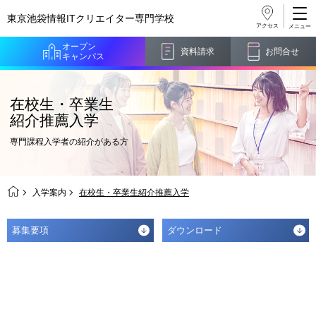
東京池袋情報ITクリエイター
専門学校
アクセス
オープン
資料請求
お問合せ
キャンパス
在校生・卒業生
紹介推薦入学
専門課程入学者の紹介がある方
入学案内
在校生・卒業生紹介推薦入学
募集要項
ダウンロード