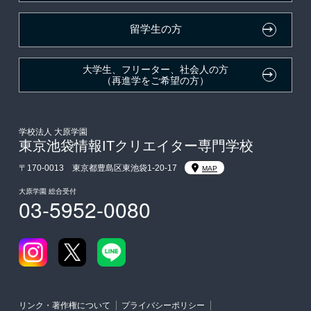
在校生・卒業生紹介推薦入学
留学生の方
大学生・短期大学生特別入学
大学生、フリーター、社会人の方
（再進学をご希望の方）
学費
東京経営大学への3年次編入学
学校法人 大原学園
東京池袋情報ITクリエイター専門学校
入学前のお勧め学習システム
〒170-0013 東京都豊島区東池袋1-20-17
MAP
大原学園 総合受付
03-5952-0080
大学・短期大学・公務員併願制度
リンク・著作権について
プライバシーポリシー