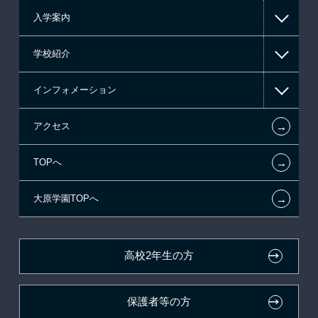
入学案内
東京経営大学 学士取得コース
高等教育の修学支援新制度
学校紹介
日本学生支援機構の奨学金
一般入学
インフォメーション
国の教育ローン
AO入学
在校生からあなたへ
←
アクセス
提携教育ローン
指定校推薦入学
施設・研修所
お知らせ・新着情報
←
TOPへ
新聞奨学生
指定校自己推薦入学
学生寮・マンションのご案内
在校生へのお知らせ
←
大原学園TOPへ
試験による特待生制度
特別推薦入学
大原の資格サポート制度
各種証明書の発行ご希望の方
資格・クラブ活動による特待生制度
推薦入学
大原学園グループ案内
卒業生の方（2019年3月以降の卒業生）
高校2年生の方
ボランティア・クラブ・
採用ご担当の方
生徒会活動推薦入学
保護者等の方
自己推薦入学