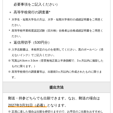
必要事項をご記入ください）
高等学校発行の調査書*
＊
大学生・短期大学生の方は、大学・短期大学発行の成績証明書をご用意く
ださい。
＊
高等学校卒業程度認定試験（旧大検）合格者は合格成績証明書をご用意く
ださい。
返信用切手（530円分）
※
入学志願書は、本校所定のものを使用してください。黒のボールペン（消
えないインク）でご記入ください。
※
写真は4.0cm x 3.0cm（背景無地正面上半身脱帽で、3ヵ月以内に撮影した
ものに限ります。）
※
高等学校発行の調査書等は、出願前3ヵ月以内に作成されたものに限りま
す。
提出方法
郵送・持参どちらでも出願できます。なお、郵送の場合は
2027年3月31日（必着）
となります。
※
定員に達した場合は出願を締切りますので、お早目のご出願をおすすめし