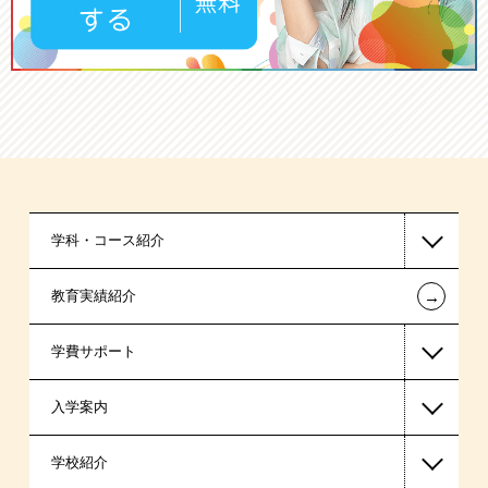
学科・コース紹介
←
教育実績紹介
国家公務員・地方公務員系
学費サポート
警察官・消防官系
入学案内
ビジネス系
高等教育の修学支援新制度
学校紹介
医療事務系
日本学生支援機構の奨学金
一般入学