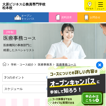
大原ビジネス公務員専門学校
松本校
アクセス
オープン
資料請求
お問合せ
キャンパス
2年制
医療事務
コース
医療機関の事務部門に
精通したスペシャリスト
学科・コース紹介
医療事務系
医療事務コース
3つのポイント
将来の職業・資格取得
スケジュール