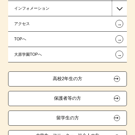
インフォメーション
ホテル・トラベル系
国の教育ローン
AO入学
在校生からあなたへ
←
アクセス
スポーツ・トレーナー系
提携教育ローン
指定校推薦入学
夢を叶えた先輩たち
お知らせ・新着情報
←
TOPへ
新聞奨学生
指定校自己推薦入学
施設・研修所
在校生へのお知らせ
←
大原学園TOPへ
試験による特待生制度
特別推薦入学
学生マンションのご案内
各種証明書の発行ご希望の方
資格・クラブ活動による特待生制度
推薦入学
大原の資格サポート制度
卒業生の方（2019年3月以降の卒業生）
高校2年生の方
ボランティア・クラブ・
大原学園グループ案内
採用ご担当の方
生徒会活動推薦入学
保護者等の方
自己推薦入学
在校生・卒業生紹介推薦入学
留学生の方
大学生・短期大学生特別入学