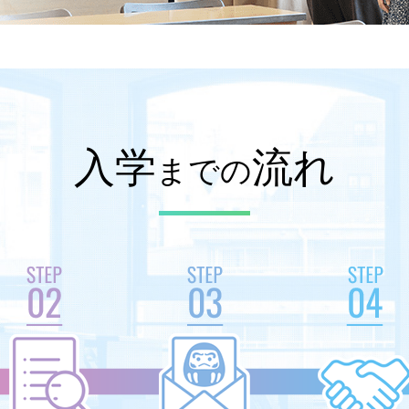
入学
流れ
までの