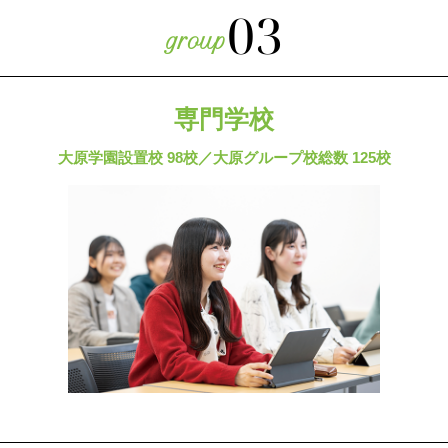
03
専門学校
大原学園設置校 98校／大原グループ校総数 125校