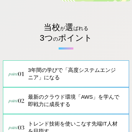
当校
選
が
ばれる
3つ
ポイント
の
3年間の学びで「高度システムエンジ
01
ニア」になる
最新のクラウド環境「AWS」を学んで
02
即戦力に成長する
トレンド技術を使いこなす先端IT人材
03
を目指す