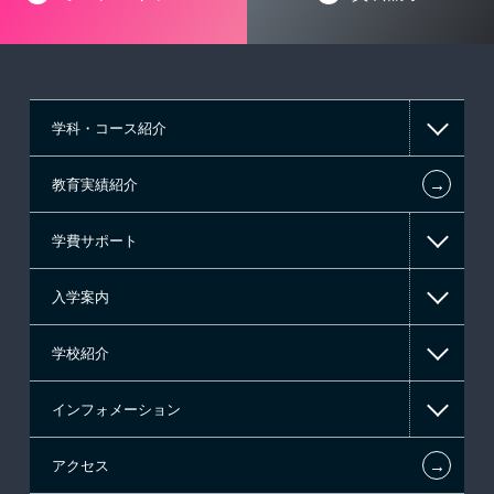
学科・コース紹介
←
教育実績紹介
情報IT系
学費サポート
ゲーム系
入学案内
東京経営大学 学士取得コース
高等教育の修学支援新制度
学校紹介
日本学生支援機構の奨学金
一般入学
インフォメーション
国の教育ローン
AO入学
在校生からあなたへ
←
アクセス
提携教育ローン
指定校推薦入学
夢を叶えた先輩たち
お知らせ・新着情報