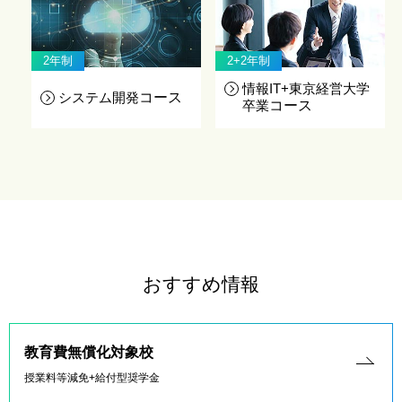
2年制
2+2年制
情報IT+東京経営大学
システム開発
コース
卒業
コース
おすすめ情報
教育費無償化対象校
授業料等減免+給付型奨学金