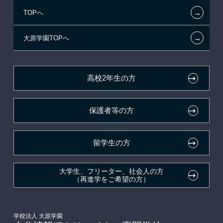
←
TOPへ
試験による特待生制度
特別推薦入学
施設・研修所
在校生へのお知らせ
←
大原学園TOPへ
資格・クラブ活動による特待生制度
推薦入学
学生マンションのご案内
各種証明書の発行ご希望の方
ボランティア・クラブ・
大原の資格サポート制度
卒業生の方（2019年3月以降の卒業生）
生徒会活動推薦入学
高校2年生の方
自己推薦入学
大原学園グループ案内
採用ご担当の方
保護者等の方
在校生・卒業生紹介推薦入学
大学生・短期大学生特別入学
留学生の方
学費
大学生、フリーター、社会人の方
（再進学をご希望の方）
東京経営大学への3年次編入学
入学前Web通信講座
学校法人 大原学園