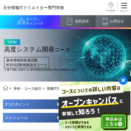
大分情報ITクリエイター
専門学校
アクセス
オープン
資料請求
お問合せ
キャンパス
3年制
高度システム開発
コース
基本情報技術者試験
科目A試験免除該当コース
※
修了試験に合格すると基本情報技術者試験の科目Aが免除されます。
学科・コース紹介
情報IT系
高度システム開発コース
3つのポイント
将来の職業・習得スキル
スケジュール