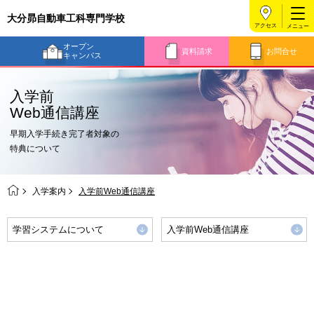
大分昴自動車工科専門学校
アクセス
オープン
資料請求
お問合せ
キャンパス
入学前
Web通信講座
早期入学手続き完了者対象の
特典について
入学案内
入学前Web通信講座
学習システムについて
入学前Web通信講座