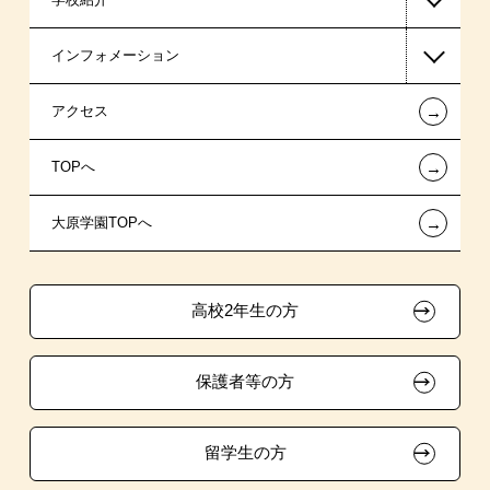
インフォメーション
国の教育ローン
AO入学
在校生からあなたへ
←
アクセス
提携教育ローン
指定校推薦入学
夢を叶えた先輩たち
お知らせ・新着情報
←
TOPへ
試験による特待生制度
特別推薦入学
施設・研修所
在校生へのお知らせ
←
大原学園TOPへ
資格・クラブ活動による特待生制度
推薦入学
学生マンションのご案内
各種証明書の発行ご希望の方
ボランティア・クラブ・
大原の資格サポート制度
卒業生の方（2019年3月以降の卒業生）
生徒会活動推薦入学
高校2年生の方
自己推薦入学
大原学園グループ案内
採用ご担当の方
保護者等の方
在校生・卒業生紹介推薦入学
大学生・短期大学生特別入学
留学生の方