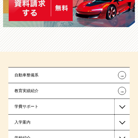
←
自動車整備系
←
教育実績紹介
学費サポート
入学案内
高等教育の修学支援新制度
学校紹介
日本学生支援機構の奨学金
一般入学