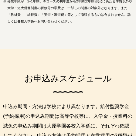
※
修業年限が「2+1年制」等コースの初年度から2年間(2年制部分)にあたる学費以外や
大学・短大併修制度の併修分の学費は、一部この制度の対象外となります。また
「教材費」「維持費」「実習・演習費」等として徴収するものは含まれません。詳
しくは各校入学係へお問い合わせください。
お申込みスケジュール
申込み期間・方法は学校により異なります。給付型奨学金
(予約採用)の申込み期間は高等学校等に、入学金・授業料の
減免の申込み期間は大原学園各校入学係に、それぞれ確認
してください。申込み方法は予約採用と在学採用の2種類が