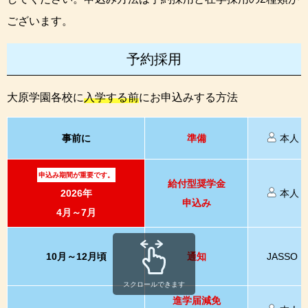
ございます。
予約採用
大原学園各校に
入学する前
にお申込みする方法
事前に
準備
本人
申込み期間が重要です。
給付型奨学金
2026年
本人
申込み
4月～7月
10月～12月頃
通知
JASSO
スクロールできます
進学届減免