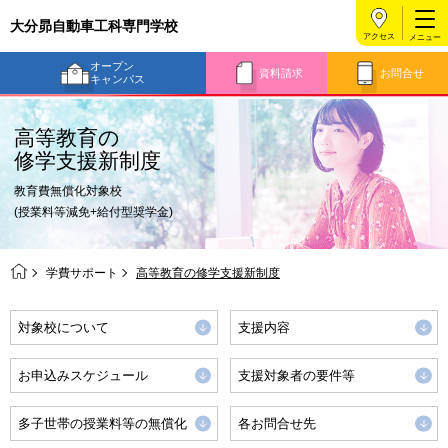
大分昴自動車工科専門学校
アクセス
オープン
資料請求
お問合せ
キャンパス
高等教育の
修学支援新制度
教育費無償化対象校
(授業料等減免+給付型奨学金)
学費サポート
高等教育の修学支援新制度
対象校について
支援内容
お申込みスケジュール
支援対象者の要件等
多子世帯の授業料等の無償化
各お問合せ先