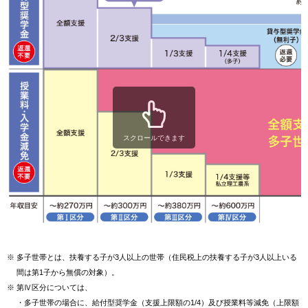
スクロールできます
※
多子世帯とは、扶養する子が3人以上の世帯（住民税上の扶養する子が3人以上いる
間は第1子から無償の対象）。
※
第Ⅳ区分については、
・多子世帯の場合に、給付型奨学金（支援上限額の1/4）及び授業料等減免（上限額