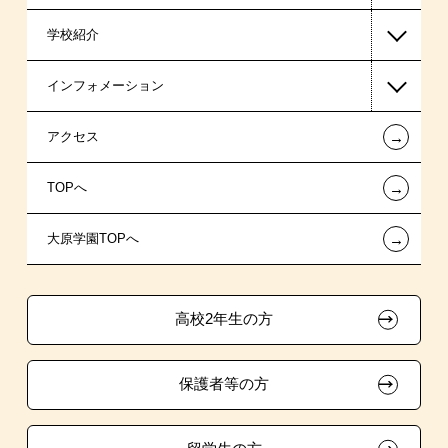
学校紹介
日本学生支援機構の奨学金
一般入学
インフォメーション
国の教育ローン
AO入学
在校生からあなたへ
←
アクセス
提携教育ローン
指定校推薦入学
夢を叶えた先輩たち
お知らせ・新着情報
←
TOPへ
試験による特待生制度
特別推薦入学
施設・研修所
在校生へのお知らせ
←
大原学園TOPへ
資格・クラブ活動による特待生制度
推薦入学
学生マンションのご案内
各種証明書の発行ご希望の方
ボランティア・クラブ・
大原の資格サポート制度
卒業生の方（2019年3月以降の卒業生）
生徒会活動推薦入学
高校2年生の方
自己推薦入学
大原学園グループ案内
採用ご担当の方
保護者等の方
在校生・卒業生紹介推薦入学
大学生・短期大学生特別入学