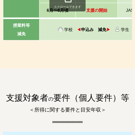
スクロールできます
6月〜8月頃
支援の開始
JAS
授業料等
学校
◀
申込み 減免
▶
学生
減免
支援対象者
要件（個人要件）等
の
＜所得に関する要件と目安年収＞