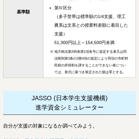
第Ⅳ区分
基準額
（多子世帯は標準額の1/4支援、理工
農系は文系との授業料差額に着目した
支援）
51,300円以上～154,500円未満
※
地方税法第295条第1項各号に規定する者又は同
法附則第3条の3第4項の規定により同項の市町村
民税の所得割を課することができない者につい
ては、算式に基づき算定された額は零とする。
JASSO (日本学生支援機構)
進学資金シミュレーター
自分が支援の対象になるか調べてみよう。