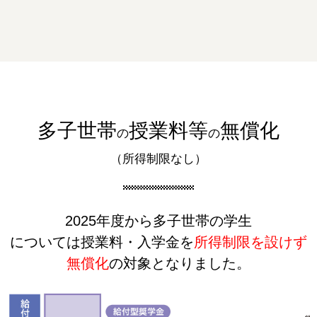
多子世帯
授業料等
無償化
の
の
（所得制限なし）
2025年度から多子世帯の学生
については
授業料・入学金を
所得制限を設けず
無償化
の対象となりました。