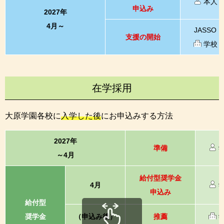
本人
申込み
2027年
4月～
JASSO
支援の開始
学校
在学採用
大原学園各校に
入学した後
にお申込みする方法
2027年
準備
～4月
給付型奨学金
4月
申込み
給付型
奨学金
（申込み後）
推薦