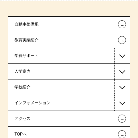
←
自動車整備系
←
教育実績紹介
学費サポート
入学案内
高等教育の修学支援新制度
学校紹介
日本学生支援機構の奨学金
一般入学
インフォメーション
国の教育ローン
AO入学
在校生からあなたへ
←
アクセス
提携教育ローン
指定校推薦入学
夢を叶えた先輩たち
お知らせ・新着情報
←
TOPへ
試験による特待生制度
特別推薦入学
施設・研修所
在校生へのお知らせ