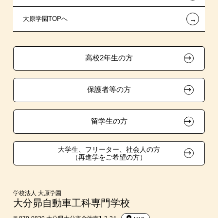
←
大原学園TOPへ
資格・クラブ活動による特待生制度
推薦入学
学生マンションのご案内
各種証明書の発行ご希望の方
ボランティア・クラブ・
大原の資格サポート制度
卒業生の方（2019年3月以降の卒業生）
生徒会活動推薦入学
高校2年生の方
自己推薦入学
大原学園グループ案内
採用ご担当の方
保護者等の方
在校生・卒業生紹介推薦入学
大学生・短期大学生特別入学
留学生の方
学費
大学生、フリーター、社会人の方
（再進学をご希望の方）
入学前Web通信講座
大学・短期大学・公務員併願制度
学校法人 大原学園
大分昴自動車工科専門学校