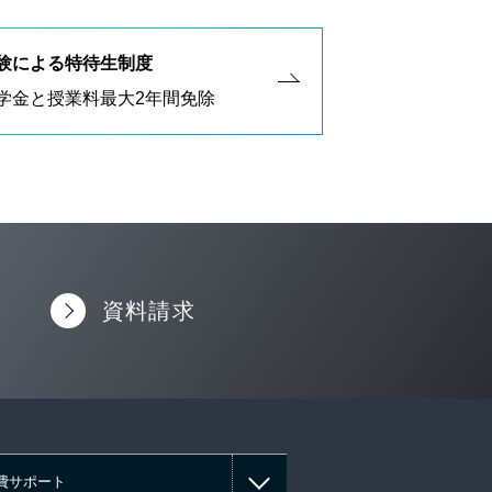
験による特待生制度
学金と授業料最大2年間免除
資料請求
費サポート