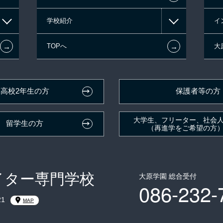
学校紹介
イ
←
←
TOPへ
大
高校2年生の方
保護者等の方
大学生、フリーター、社会
留学生の方
（再進学をご希望の方
イター専門学校
大原学園 総合受付
086-232-
1
MAP