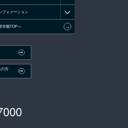
ンフォメーション
←
原学園TOPへ
人の方
）
7000