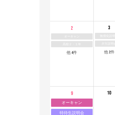
3
2
無償化説
オーキャン
夕方説明
高校２・１年
他 2件
他 4件
10
9
オーキャン
特待生説明会