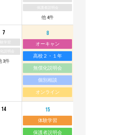
保護者説明会
20
他 4件
7
8
験学習
オーキャン
化説明会
高校２・１年
他 3件
無償化説明会
個別相談
オンライン
20
14
15
体験学習
保護者説明会