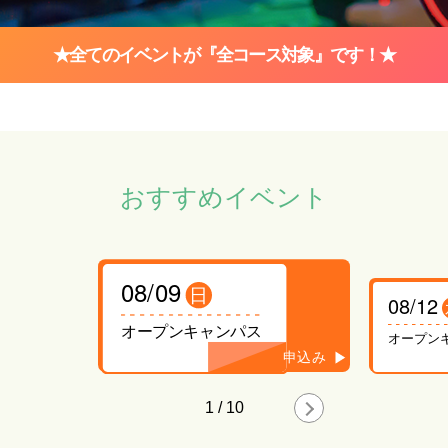
★全てのイベントが『全コース対象』です！★
おすすめイベント
08/12
水
08/13
オープンキャンパス
ス
オープン
2
/
10