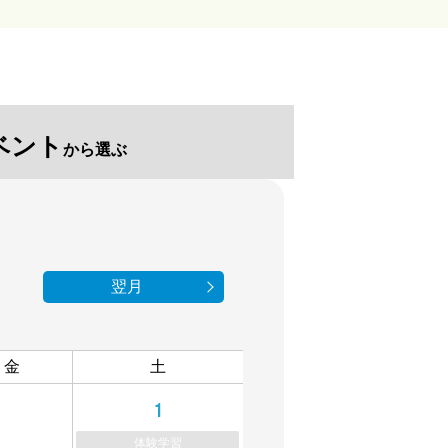
ベント
から選ぶ
翌月
金
土
1
体験学習