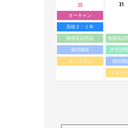
31
30
オーキャン
高校２・１年
無償化説明会
無償化説
個別相談
夕方説
オンライン
個別相
オンラ