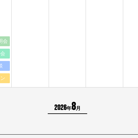
明会
明会
談
イン
8
2026
年
月