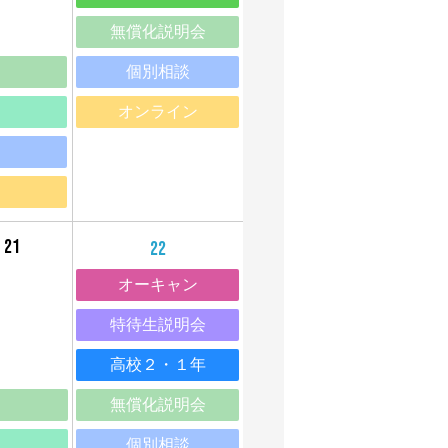
無償化説明会
個別相談
オンライン
20
21
22
オーキャン
特待生説明会
高校２・１年
無償化説明会
個別相談