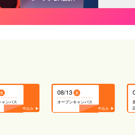
08/13
木
木
キャンパス
面接のみによる特待生制度
説明会