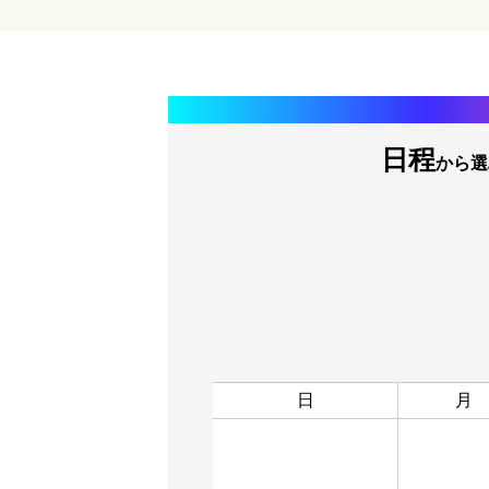
日程
から選
日
月