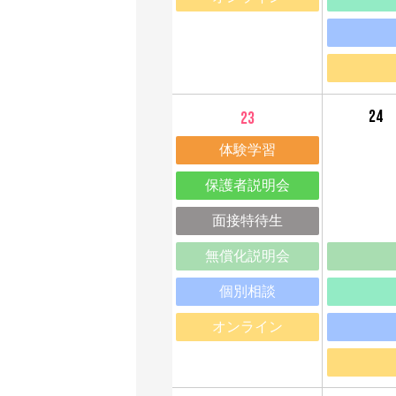
24
23
体験学習
保護者説明会
面接特待生
無償化説明会
個別相談
オンライン