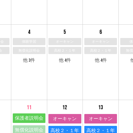
4
5
6
明会
体験学習
オーキャン
オーキャン
体
会
無償化説明会
高校２・１年
高校２・１年
無償
他 3件
他 4件
他 4件
11
12
13
保護者説明会
オーキャン
オーキャン
無償化説明会
高校２・１年
高校２・１年