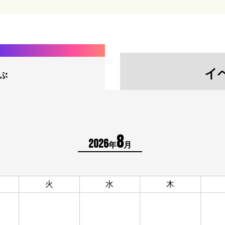
イ
ぶ
8
2026
年
月
火
水
木