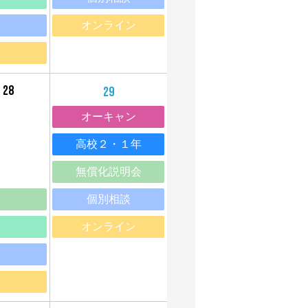
オンライン
28
29
オーキャン
20
高校２・１年
無償化説明会
個別相談
オンライン