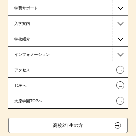
学費サポート
入学案内
高等教育の修学支援新制度
学校紹介
日本学生支援機構の奨学金
一般入学
インフォメーション
日本政策金融公庫（国の教育ローン）
AO入学制度
在校生からあなたへ
←
アクセス
提携教育ローン
指定校推薦入学
夢を叶えた先輩たち
お知らせ・新着情報
←
TOPへ
新聞奨学生
特別推薦入学
施設・研修所
在校生へのお知らせ
←
大原学園TOPへ
保育士修学資金貸付制度
推薦入学
学生寮・マンションのご案内
各種証明書の発行ご希望の方
ボランティア・クラブ・
専門実践教育訓練給付金制度
大原の資格サポート制度
卒業生の方（2019年3月以降の卒業生）
生徒会活動推薦入学
高校2年生の方
試験による特待生制度
自己推薦入学
大原学園グループ案内
採用ご担当の方