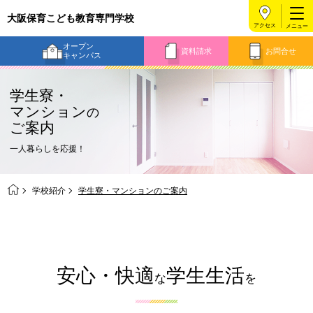
大阪保育こども教育専門学校
アクセス
オープン
資料請求
お問合せ
キャンパス
学生寮・
マンション
の
ご案内
一人暮らしを応援！
学校紹介
学生寮・マンションのご案内
安心・快適
学生生活
な
を