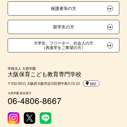
保護者等の方
面接のみによる特待生制度
学費
取得資格による特待生制度
短期大学との併修
留学生の方
クラブ特待生制度
大学・短大・公務員併願制度
大学生、フリーター、社会人の方
（再進学をご希望の方）
吹奏楽部による特待生制度
親族紹介制度
学校法人 大原学園
大阪保育こども教育専門学校
〒532-0011 大阪府大阪市淀川区西中島3-15-22
MAP
大原学園 総合受付
06-4806-8667