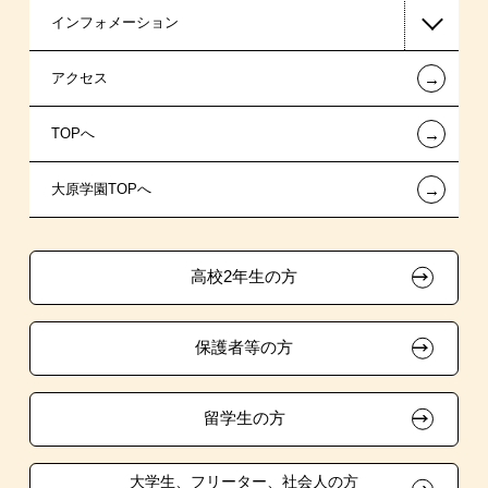
インフォメーション
日本政策金融公庫（国の教育ローン）
AO入学制度
在校生からあなたへ
←
アクセス
提携教育ローン
指定校推薦入学
夢を叶えた先輩たち
お知らせ・新着情報
←
TOPへ
新聞奨学生
特別推薦入学
施設・研修所
在校生へのお知らせ
←
大原学園TOPへ
保育士修学資金貸付制度
推薦入学
学生寮・マンションのご案内
各種証明書の発行ご希望の方
ボランティア・クラブ・
専門実践教育訓練給付金制度
大原の資格サポート制度
卒業生の方（2019年3月以降の卒業生）
生徒会活動推薦入学
高校2年生の方
試験による特待生制度
自己推薦入学
大原学園グループ案内
採用ご担当の方
保護者等の方
面接のみによる特待生制度
学費
取得資格による特待生制度
短期大学との併修
留学生の方
クラブ特待生制度
大学・短大・公務員併願制度
大学生、フリーター、社会人の方