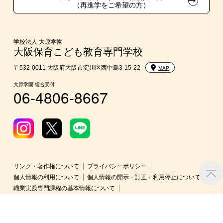
（再進学をご希望の方）
吹奏楽部による特待生制度
親族紹介制度
学校法人 大原学園
大阪保育こども教育専門学校
〒532-0011 大阪府大阪市淀川区西中島3-15-22
MAP
大原学園 総合受付
06-4806-8667
リンク・著作権について
プライバシーポリシー
個人情報の利用について
個人情報の開示・訂正・利用停止について
職業実践専門課程の基本情報について
情報公開・学校関係者評価について
修学支援新制度に関連する情報提供資料について
採用情報