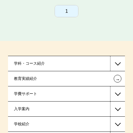
1
学科・コース紹介
←
教育実績紹介
保育士・幼稚園教諭系
学費サポート
入学案内
高等教育の修学支援新制度
学校紹介
日本学生支援機構の奨学金
一般入学