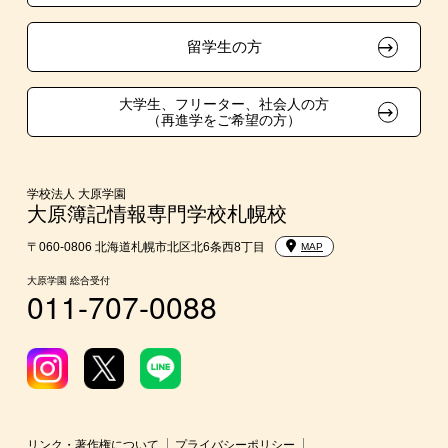
資格・クラブ活動による特待生制度
大学生・短期大学生特別入学
留学生の方
学費
大学生、フリーター、社会人の方
（再進学をご希望の方）
東京経営大学への3年次編入学
入学前のお勧め学習システム
学校法人 大原学園
大原簿記情報専門学校札幌校
大学・短期大学・公務員等併願制度
〒060-0806 北海道札幌市北区北6条西8丁目
MAP
大原学園 総合受付
011-707-0088
リンク・著作権について
プライバシーポリシー