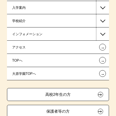
入学案内
東京経営大学 学士取得コース
高等教育の修学支援新制度
学校紹介
日本学生支援機構の奨学金
一般入学
インフォメーション
日本政策金融公庫の教育ローン
AO入学制度
在校生からあなたへ
←
アクセス
金融機関教育ローン
指定校特待生入学
夢を叶えた先輩たち
お知らせ・新着情報
←
TOPへ
信販系教育ローン
指定校推薦入学
施設・研修所
在校生へのお知らせ
←
大原学園TOPへ
各種奨学金制度・貸付制度
指定校自己推薦入学
学生寮・マンションのご案内
各種証明書の発行ご希望の方
その他の学費サポート
特別推薦入学
大原の資格サポート制度
卒業生の方（2019年3月以降の卒業生）
高校2年生の方
チャレンジ特待生試験制度
推薦入学
大原学園グループ案内
採用ご担当の方
保護者等の方
試験による特待生制度
自己推薦入学