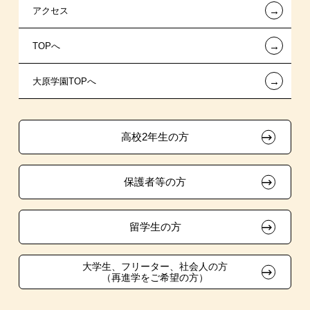
←
アクセス
金融機関教育ローン
指定校特待生入学
夢を叶えた先輩たち
お知らせ・新着情報
←
TOPへ
信販系教育ローン
指定校推薦入学
施設・研修所
在校生へのお知らせ
←
大原学園TOPへ
各種奨学金制度・貸付制度
指定校自己推薦入学
学生寮・マンションのご案内
各種証明書の発行ご希望の方
その他の学費サポート
特別推薦入学
大原の資格サポート制度
卒業生の方（2019年3月以降の卒業生）
高校2年生の方
チャレンジ特待生試験制度
推薦入学
大原学園グループ案内
採用ご担当の方
保護者等の方
試験による特待生制度
自己推薦入学
資格・クラブ活動による特待生制度
大学生・短期大学生特別入学
留学生の方
学費
大学生、フリーター、社会人の方
（再進学をご希望の方）
東京経営大学への3年次編入学