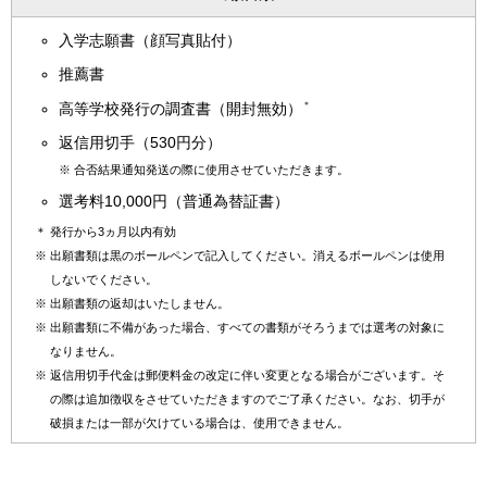
入学志願書（顔写真貼付）
推薦書
＊
高等学校発行の調査書（開封無効）
返信用切手（530円分）
※
合否結果通知発送の際に使用させていただきます。
選考料10,000円（普通為替証書）
＊
発行から3ヵ月以内有効
※
出願書類は黒のボールペンで記入してください。消えるボールペンは使用
しないでください。
※
出願書類の返却はいたしません。
※
出願書類に不備があった場合、すべての書類がそろうまでは選考の対象に
なりません。
※
返信用切手代金は郵便料金の改定に伴い変更となる場合がございます。そ
の際は追加徴収をさせていただきますのでご了承ください。なお、切手が
破損または一部が欠けている場合は、使用できません。