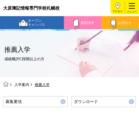
大原簿記情報専門学校札幌校
アクセス
オープン
資料請求
お問合せ
キャンパス
推薦入学
成績概評C段階以上の方
入学案内
推薦入学
募集要項
ダウンロード