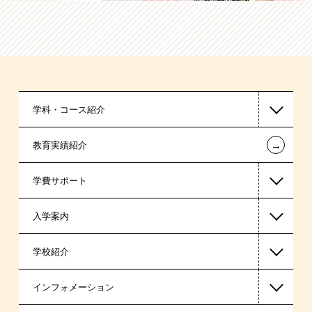
学科・コース紹介
←
教育実績紹介
公認会計士・税理士系
学費サポート
ビジネス系
入学案内
東京経営大学 学士取得コース
高等教育の修学支援新制度
学校紹介
日本学生支援機構の奨学金
一般入学
インフォメーション
日本政策金融公庫の教育ローン
AO入学制度
在校生からあなたへ