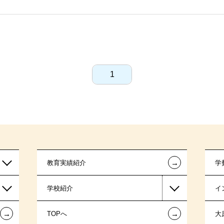
1
←
教育実績紹介
学
学校紹介
イ
←
←
TOPへ
大