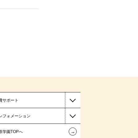
費サポート
ンフォメーション
←
原学園TOPへ