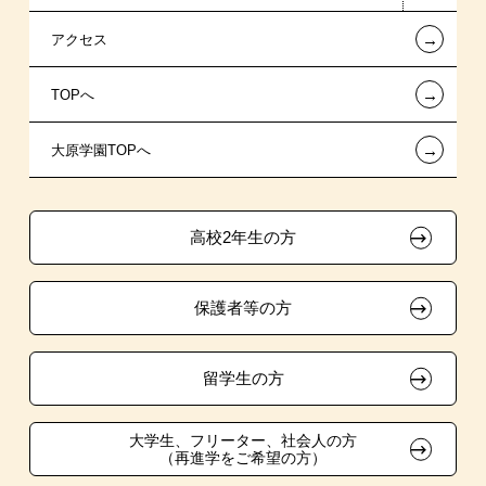
←
アクセス
保育士・幼稚園教諭系
提携教育ローン
指定校推薦入学
夢を叶えた先輩たち
お知らせ・新着情報
←
TOPへ
介護福祉系
新聞奨学生
指定校自己推薦入学
施設・研修所
在校生へのお知らせ
←
大原学園TOPへ
東京経営大学 学士取得コース
保育士修学資金貸付制度
特別推薦入学
学生寮・マンションのご案内
各種証明書の発行ご希望の方
職業委託訓練
介護福祉士等修学資金貸付制度
推薦入学
大原の資格サポート制度
卒業生の方（2019年3月以降の卒業生）
高校2年生の方
ボランティア・クラブ・
試験による特待生制度
大原学園グループ案内
採用ご担当の方
生徒会活動推薦入学
保護者等の方
資格・クラブ活動による特待生制度
自己推薦入学
在校生・卒業生紹介推薦入学
留学生の方
大学生・短期大学生特別入学
大学生、フリーター、社会人の方
（再進学をご希望の方）
学費