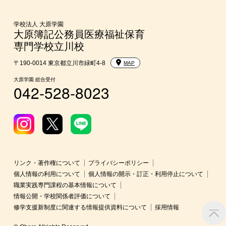
東京経営大学への3年次編入学
学校法人 大原学園
大原簿記公務員医療福祉保育
専門学校立川校
短期大学との併修
〒190-0014 東京都立川市緑町4-8
MAP
入学前のお勧め学習システム
大原学園 総合受付
042-528-8023
大学・短期大学・公務員併願制度
リンク・著作権について
プライバシーポリシー
個人情報の利用について
個人情報の開示・訂正・利用停止について
職業実践専門課程の基本情報について
情報公開・学校関係者評価について
修学支援新制度に関連する情報提供資料について
採用情報