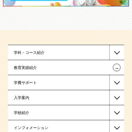
学科・コース紹介
←
教育実績紹介
国家公務員・地方公務員系
学費サポート
警察官・消防官系
入学案内
税理士系
高等教育の修学支援新制度
学校紹介
ビジネス系
日本学生支援機構の奨学金
一般入学
インフォメーション
医療事務系
国の教育ローン
AO入学
在校生からあなたへ