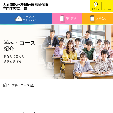
大原簿記公務員医療福祉保育
専門学校立川校
アクセス
オープン
資料請求
お問合せ
キャンパス
学科・コース
紹介
あなたに合った
進路を選ぼう
学科・コース紹介