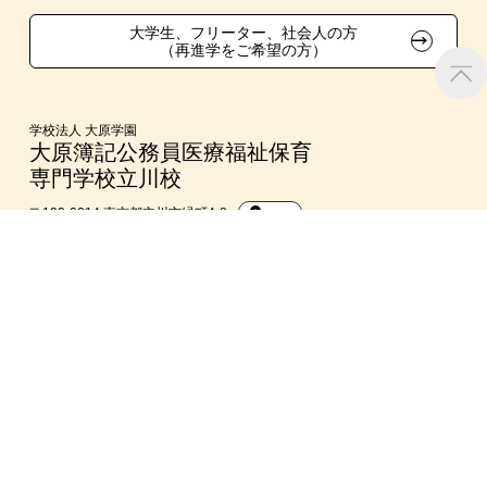
大学生・短期大学生特別入学
大学生、フリーター、社会人の方
（再進学をご希望の方）
学費
東京経営大学への3年次編入学
学校法人 大原学園
大原簿記公務員医療福祉保育
専門学校立川校
短期大学との併修
〒190-0014 東京都立川市緑町4-8
MAP
入学前のお勧め学習システム
大原学園 総合受付
042-528-8023
大学・短期大学・公務員併願制度
リンク・著作権について
プライバシーポリシー
個人情報の利用について
個人情報の開示・訂正・利用停止について
職業実践専門課程の基本情報について