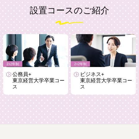
設置コースのご紹介
2+2年制
2+2年制
公務員+
ビジネス+
東京経営大学卒業
東京経営大学卒業
コー
コー
ス
ス