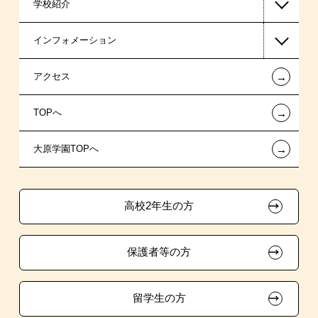
学校紹介
ビジネス系
日本学生支援機構の奨学金
一般入学
インフォメーション
医療事務系
国の教育ローン
AO入学
在校生からあなたへ
←
アクセス
保育士・幼稚園教諭系
提携教育ローン
指定校推薦入学
夢を叶えた先輩たち
お知らせ・新着情報
←
TOPへ
介護福祉系
新聞奨学生
指定校自己推薦入学
施設・研修所
在校生へのお知らせ
←
大原学園TOPへ
東京経営大学 学士取得コース
保育士修学資金貸付制度
特別推薦入学
学生寮・マンションのご案内
各種証明書の発行ご希望の方
職業委託訓練
介護福祉士等修学資金貸付制度
推薦入学
大原の資格サポート制度
卒業生の方（2019年3月以降の卒業生）
高校2年生の方
ボランティア・クラブ・
試験による特待生制度
大原学園グループ案内
採用ご担当の方
生徒会活動推薦入学
保護者等の方
資格・クラブ活動による特待生制度
自己推薦入学
在校生・卒業生紹介推薦入学
留学生の方