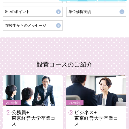
8つのポイント
単位修得実績
在校生からのメッセージ
設置コースのご紹介
2+2年制
2+2年制
公務員+
ビジネス+
東京経営大学卒業
東京経営大学卒業
コー
コー
ス
ス