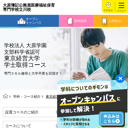
大原簿記公務員医療福祉保育
専門学校立川校
アクセス
オープン
資料請求
お問合せ
キャンパス
学校法人 大原学園
文部科学省認可
東京経営大学
学士取得コース
専門スキル修得と大学卒業を目指す！
学科・コース紹介
東京経営大学 学士取得コース
設置コースのご紹介
東京経営大学について
コースについて
卒業までの流れ