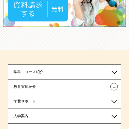
学科・コース紹介
←
教育実績紹介
国家公務員・地方公務員系
学費サポート
警察官・消防官系
入学案内
税理士系
高等教育の修学支援新制度