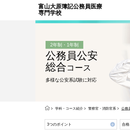
富山大原簿記公務員医療
専門学校
2年制・1年制
公務員公安
総合
コース
多様な公安系試験に対応
学科・コース紹介
警察官・消防官系
公務
3つのポイント
合格