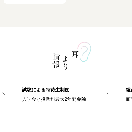
試験による特待生制度
総
入学金と授業料最大2年間免除
面