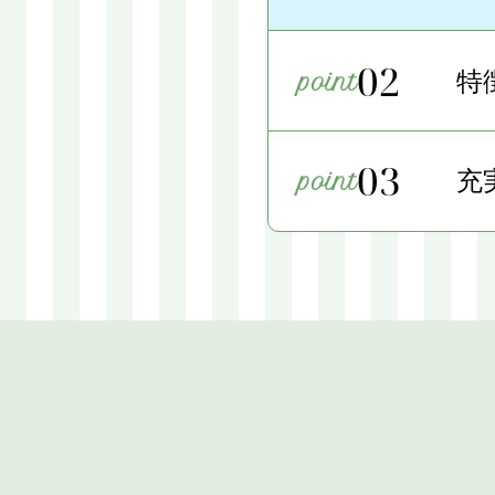
02
特
03
充