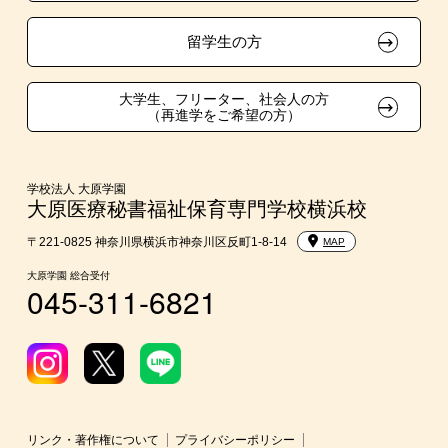
在校生・卒業生紹介推薦入学
留学生の方
大学生・短期大学生特別入学
大学生、フリーター、社会人の方
（再進学をご希望の方）
学費
短期大学との併修
学校法人 大原学園
大原医療秘書福祉保育専門学校横浜校
入学前のお勧め学習システム
〒221-0825 神奈川県横浜市神奈川区反町1-8-14
MAP
大原学園 総合受付
045-311-6821
大学・短期大学・公務員併願制度
リンク・著作権について
プライバシーポリシー