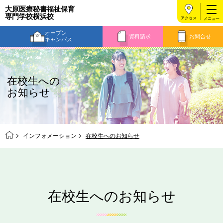
大原医療秘書福祉保育
専門学校横浜校
アクセス
オープン
資料請求
お問合せ
キャンパス
在校生への
お知らせ
インフォメーション
在校生へのお知らせ
在校生へのお知らせ