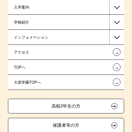
入学案内
介護福祉系
高等教育の修学支援新制度
学校紹介
職業委託訓練
日本学生支援機構の奨学金
一般入学
インフォメーション
国の教育ローン
AO入学
在校生からあなたへ
←
アクセス
提携教育ローン
指定校推薦入学
夢を叶えた先輩たち
お知らせ・新着情報
←
TOPへ
新聞奨学生
指定校自己推薦入学
施設・研修所
在校生へのお知らせ
←
大原学園TOPへ
保育士修学資金貸付制度
特別推薦入学
学生寮・マンションのご案内
各種証明書の発行ご希望の方
介護福祉士等修学資金貸付制度
推薦入学
大原の資格サポート制度
卒業生の方（2019年3月以降の卒業生）
高校2年生の方
ボランティア・クラブ・
試験による特待生制度
大原学園グループ案内
採用ご担当の方
生徒会活動推薦入学
保護者等の方
資格・クラブ活動による特待生制度
自己推薦入学