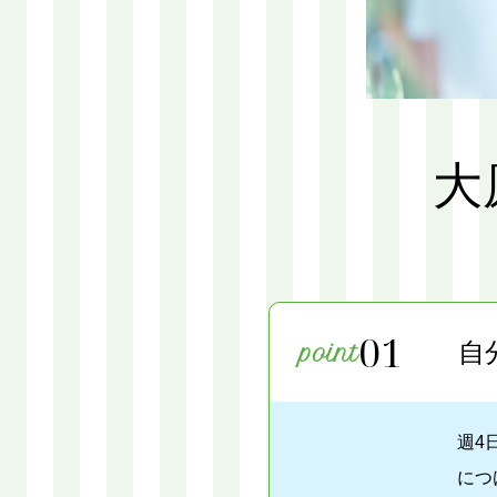
大
01
自
週4
につ