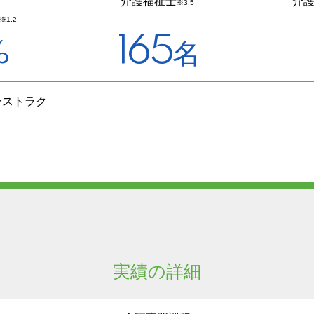
介護福祉士
介
※3,5
※1,2
165
%
名
ンストラク
実績の詳細