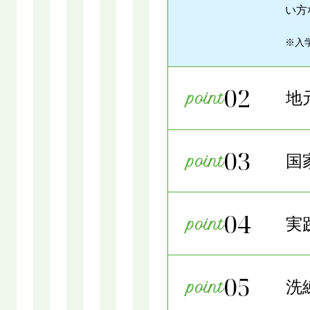
い方
※入
02
地
03
国
04
実
05
洗