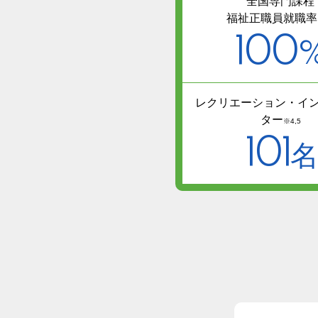
全国専門課程
福祉正職員就職率
100
レクリエーション・イ
ター
※4,5
101
名