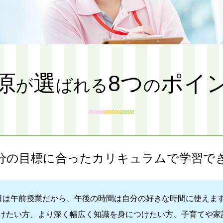
原
選
8つ
ポイ
が
ばれる
の
分の目標に合ったカリキュラムで学習で
日は午前授業だから、午後の時間は自分の好きな時間に使えま
けたい方、より深く幅広く知識を身につけたい方、子育てや家