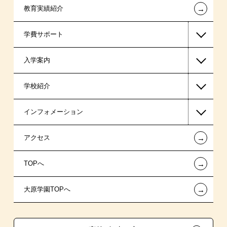
←
教育実績紹介
医療事務系
学費サポート
保育士・幼稚園教諭系
入学案内
介護福祉系
高等教育の修学支援新制度
学校紹介
職業委託訓練
日本学生支援機構の奨学金
一般入学
インフォメーション
国の教育ローン
AO入学
在校生からあなたへ
←
アクセス
提携教育ローン
指定校推薦入学
夢を叶えた先輩たち
お知らせ・新着情報
←
TOPへ
新聞奨学生
指定校自己推薦入学
施設・研修所
在校生へのお知らせ
←
大原学園TOPへ
保育士修学資金貸付制度
特別推薦入学
学生寮・マンションのご案内
各種証明書の発行ご希望の方
介護福祉士等修学資金貸付制度
推薦入学
大原の資格サポート制度
卒業生の方（2019年3月以降の卒業生）