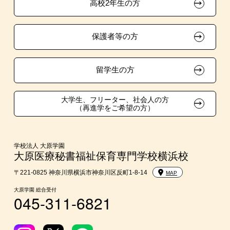
高校2年生の方
ボランティア・クラブ・
試験による特待生制度
大原学園グループ案内
採用ご担当の方
生徒会活動推薦入学
保護者等の方
資格・クラブ活動による特待生制度
自己推薦入学
在校生・卒業生紹介推薦入学
留学生の方
大学生・短期大学生特別入学
大学生、フリーター、社会人の方
（再進学をご希望の方）
学費
短期大学との併修
学校法人 大原学園
大原医療秘書福祉保育専門学校横浜校
入学前のお勧め学習システム
〒221-0825 神奈川県横浜市神奈川区反町1-8-14
MAP
大原学園 総合受付
045-311-6821
大学・短期大学・公務員併願制度