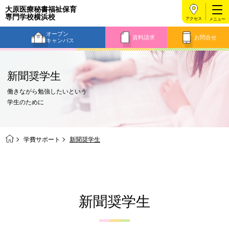
大原医療秘書福祉保育
専門学校横浜校
アクセス
オープン
資料請求
お問合せ
キャンパス
新聞奨学生
働きながら勉強したいという
学生のために
学費サポート
新聞奨学生
新聞奨学生