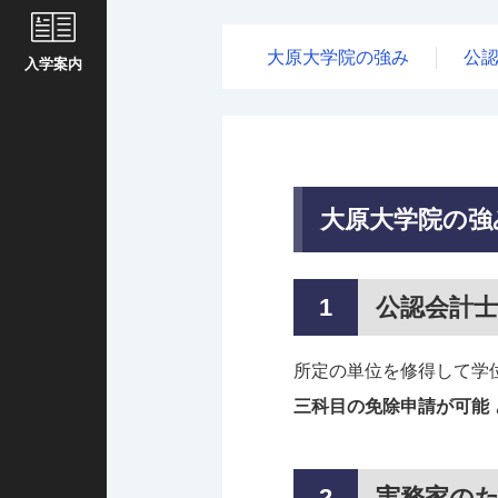
大原大学院の強み
公
入学案内
大原大学院の強
公認会計
所定の単位を修得して学
三科目の免除申請が可能
実務家のため