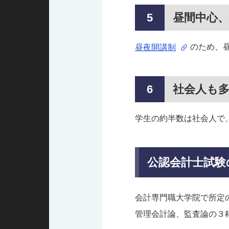
昼間中心
のため、
昼夜開講制
社会人も
学生の約半数は社会人で
公認会計士試験
会計専門職大学院で所定
管理会計論、監査論の３