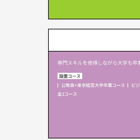
専門スキルを修得しながら大学も卒業
設置コース
公務員+東京経営大学卒業
コース
ビジ
全2コース