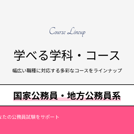
Course Lineup
学べる学科・コース
幅広い職種に対応する多彩なコースをラインナップ
国家公務員・地方公務員系
なたの公務員試験をサポート