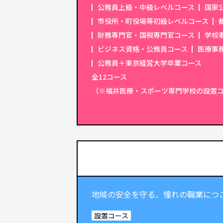
公務員上級・中級レベル
コース
国家
市役所・町役場等初級レベル
コース
財務専門官・国税専門官
コース
学校
ビジネス資格・公務員
コース
医療事
公務員＋東京経営大学卒業
コース
全12コース
（※福井医療・スポーツ専門学校の設置
地域の安全を守る、憧れの職業につ
設置コース