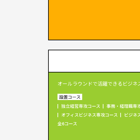
オールラウンドで活躍できる
ビジネ
設置コース
独立経営専攻
コース
事務・経理職専
オフィスビジネス専攻
コース
ビジネ
全6コース