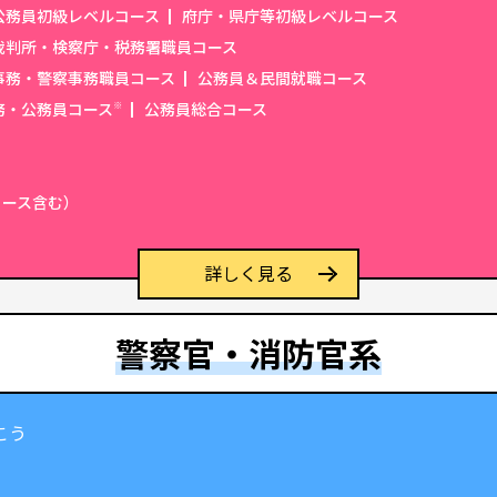
公務員初級レベル
コース
府庁・県庁等初級レベル
コース
裁判所・検察庁・税務署職員
コース
事務・警察事務職員
コース
公務員＆民間就職
コース
務・公務員
コース
公務員総合
コース
※
コース含む）
詳しく見る
警察官・消防官系
こう