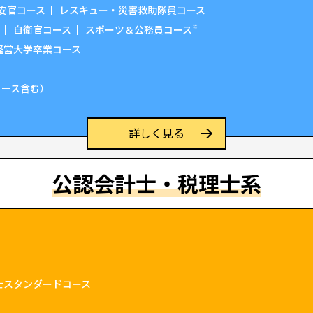
安官
コース
レスキュー・災害救助隊員
コース
自衛官
コース
スポーツ＆公務員
コース
※
経営大学卒業
コース
コース含む）
詳しく見る
公認会計士・税理士系
士スタンダード
コース