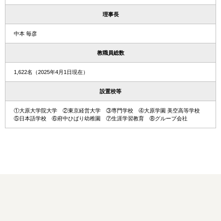
理事長
中本 毎彦
教職員総数
1,622名（2025年4月1日現在）
設置校等
①大原大学院大学 ②東京経営大学 ③専門学校 ④大原学園 美空高等学校
⑤日本語学校 ⑥府中ひばり幼稚園 ⑦生涯学習教育 ⑧グループ会社