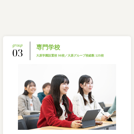
専門学校
03
大原学園設置校 98校／大原グループ校総数 125校