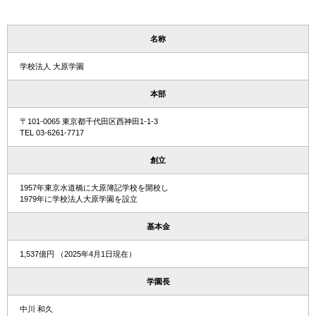
名称
学校法人 大原学園
本部
〒101-0065 東京都千代田区西神田1-1-3
TEL 03-6261-7717
創立
1957年東京水道橋に大原簿記学校を開校し
1979年に学校法人大原学園を設立
基本金
1,537億円 （2025年4月1日現在）
学園長
中川 和久