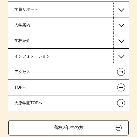
学費サポート
警察官・消防官系
入学案内
公認会計士・税理士系
高等教育の修学支援新制度
学校紹介
ビジネス系
日本学生支援機構の奨学金
一般入学
インフォメーション
東京経営大学 学士取得コース
日本政策金融公庫（国の教育ローン）
AO入学制度
在校生からあなたへ
←
アクセス
提携教育ローン
特別推薦入学
夢を叶えた先輩たち
お知らせ・新着情報
←
TOPへ
専門実践教育訓練給付金制度
推薦入学
施設・研修所
在校生へのお知らせ
ボランティア・クラブ・
←
大原学園TOPへ
試験による特待生制度
学生寮・マンションのご案内
各種証明書の発行ご希望の方
生徒会活動推薦入学
取得資格による特待生制度
学費
大原の資格サポート制度
卒業生の方（2019年3月以降の卒業生）
高校2年生の方
クラブ特待生制度
入学前のお勧め学習システム
大原学園グループ案内
採用ご担当の方