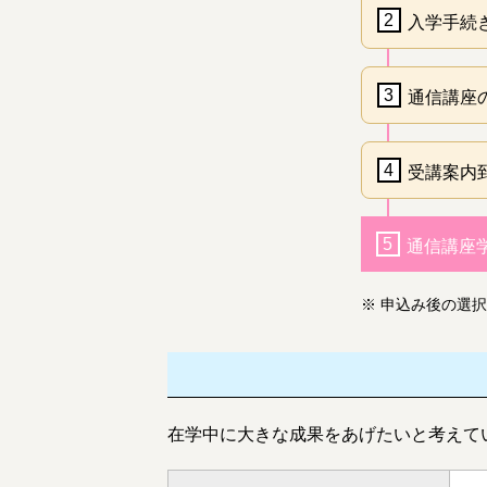
2
入学手続
3
通信講座
4
受講案内
5
通信講座
※
申込み後の選択
在学中に大きな成果をあげたいと考えて