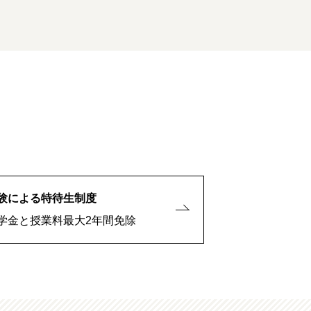
験による特待生制度
学金と授業料最大2年間免除