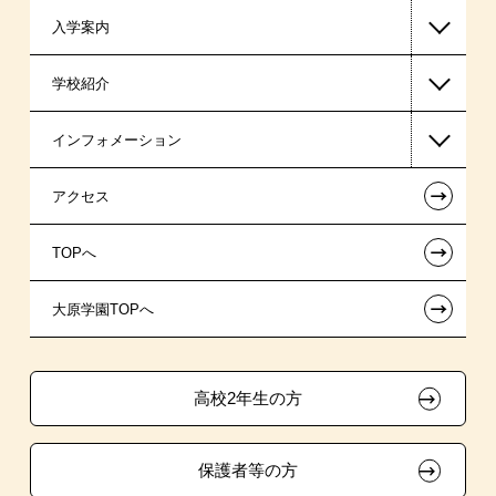
入学案内
公認会計士・税理士系
高等教育の修学支援新制度
学校紹介
ビジネス系
日本学生支援機構の奨学金
一般入学
インフォメーション
東京経営大学 学士取得コース
日本政策金融公庫（国の教育ローン）
AO入学制度
在校生からあなたへ
←
アクセス
提携教育ローン
特別推薦入学
夢を叶えた先輩たち
お知らせ・新着情報
←
TOPへ
専門実践教育訓練給付金制度
推薦入学
施設・研修所
在校生へのお知らせ
ボランティア・クラブ・
←
大原学園TOPへ
試験による特待生制度
学生寮・マンションのご案内
各種証明書の発行ご希望の方
生徒会活動推薦入学
取得資格による特待生制度
学費
大原の資格サポート制度
卒業生の方（2019年3月以降の卒業生）
高校2年生の方
クラブ特待生制度
入学前のお勧め学習システム
大原学園グループ案内
採用ご担当の方
保護者等の方
東京経営大学への3年次編入学