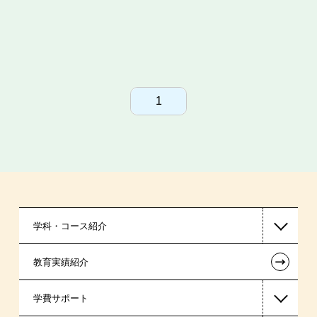
1
学科・コース紹介
←
教育実績紹介
国家公務員・地方公務員系
学費サポート
警察官・消防官系