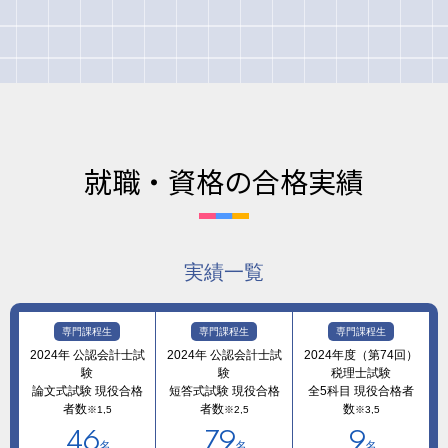
就職・資格の合格実績
実績一覧
専門課程生
専門課程生
専門課程生
2024年 公認会計士試
2024年 公認会計士試
2024年度（第74回）
験
験
税理士試験
論文式試験 現役合格
短答式試験 現役合格
全5科目 現役合格者
者数
者数
数
※1,5
※2,5
※3,5
46
79
9
名
名
名