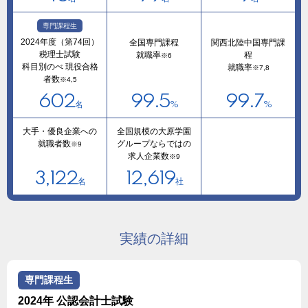
専門課程生
2024年度（第74回）
全国専門課程
関西北陸中国専門課
税理士試験
就職率
程
※6
科目別のべ 現役合格
就職率
※7,8
者数
※4,5
602
99.5
99.7
名
%
%
大手・優良企業への
全国規模の大原学園
就職者数
グループならではの
※9
求人企業数
※9
3,122
12,619
名
社
実績の詳細
専門課程生
2024年 公認会計士試験