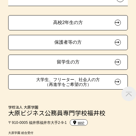
生徒会活動推薦入学
取得資格による特待生制度
学費
大原の資格サポート制度
卒業生の方（2019年3月以降の卒業生）
高校2年生の方
クラブ特待生制度
入学前のお勧め学習システム
大原学園グループ案内
採用ご担当の方
保護者等の方
東京経営大学への3年次編入学
大学・短大・公務員併願制度
留学生の方
親族紹介制度
大学生、フリーター、社会人の方
（再進学をご希望の方）
学校法人 大原学園
大原ビジネス公務員専門学校福井校
〒910-0005 福井県福井市大手2-9-1
MAP
大原学園 総合受付