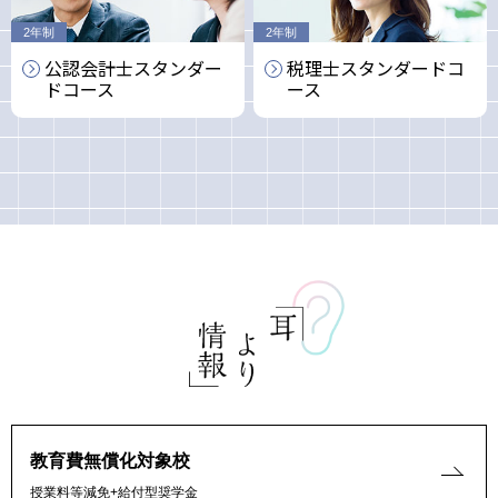
2年制
2年制
公認会計士
スタンダー
税理士
スタンダード
コ
ド
コース
ース
教育費無償化対象校
授業料等減免+給付型奨学金