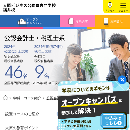
大原ビジネス公務員専門学校
福井校
アクセス
オープン
資料請求
お問合せ
キャンパス
公認会計士・税理士系
2024年
2024年度(第74回)
公認会計士試験
税理士試験
論文式試験
全5科目
現役合格者数
現役合格者数
46
9
名
名
全国専門課程実績（2025年3月31日現在）
学科・コース紹介
公認会計士・税理士系
設置コースのご紹介
就職・資格の合格実績
大原の教育ポイント
万全の就職サポート体制