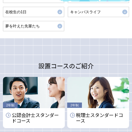
在校生の1日
キャンパスライフ
夢を叶えた先輩たち
設置コースのご紹介
2年制
2年制
公認会計士
スタンダー
税理士
スタンダード
コ
ド
コース
ース