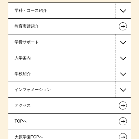
学科・コース紹介
←
教育実績紹介
国家公務員・地方公務員系
学費サポート
警察官・消防官系
入学案内
公認会計士・税理士系
高等教育の修学支援新制度
学校紹介
ビジネス系
日本学生支援機構の奨学金
一般入学
インフォメーション
東京経営大学 学士取得コース
日本政策金融公庫（国の教育ローン）
AO入学制度
在校生からあなたへ
←
アクセス
提携教育ローン
特別推薦入学
夢を叶えた先輩たち
お知らせ・新着情報
←
TOPへ
専門実践教育訓練給付金制度
推薦入学
施設・研修所
在校生へのお知らせ
ボランティア・クラブ・
←
大原学園TOPへ
試験による特待生制度
学生寮・マンションのご案内
各種証明書の発行ご希望の方