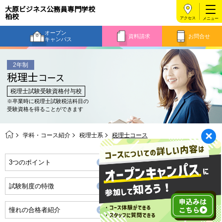
大原ビジネス公務員専門学校
柏校
アクセス
オープン
資料請求
お問合せ
キャンパス
2年制
税理士
コース
税理士試験受験資格付与校
※卒業時に税理士試験税法科目の
受験資格を得ることができます
学科・コース紹介
税理士系
税理士コース
3つのポイント
将来の職業・資格取得
試験制度の特徴
実力が分かる！
憧れの合格者紹介
スケジュール