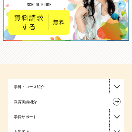
学科・コース紹介
←
教育実績紹介
国家公務員・地方公務員系
学費サポート
警察官・消防官系
入学案内
税理士系
高等教育の修学支援新制度