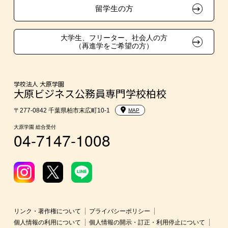
在校生・卒業生紹介推薦入学
留学生の方
大学生・短期大学生特別入学
大学生、フリーター、社会人の方
（再進学をご希望の方）
学費
東京経営大学への3年次編入学
学校法人 大原学園
大原ビジネス公務員専門学校柏校
入学前のお勧め学習システム
〒277-0842 千葉県柏市末広町10-1
MAP
大原学園 総合受付
04-7147-1008
大学・短期大学・公務員併願制度
リンク・著作権について
プライバシーポリシー
個人情報の利用について
個人情報の開示・訂正・利用停止について