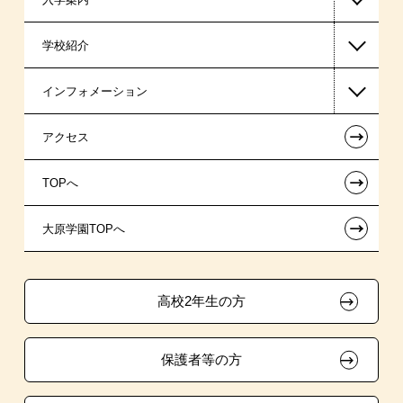
学校紹介
ビジネス系
日本学生支援機構の奨学金
一般入学
インフォメーション
医療事務系
国の教育ローン
AO入学
在校生からあなたへ
←
アクセス
東京経営大学 学士取得コース
提携教育ローン
指定校推薦入学
夢を叶えた先輩たち
お知らせ・新着情報
←
TOPへ
新聞奨学生
指定校自己推薦入学
施設・研修所
在校生へのお知らせ
←
大原学園TOPへ
試験による特待生制度
特別推薦入学
学生寮・マンションのご案内
各種証明書の発行ご希望の方
資格・クラブ活動による特待生制度
推薦入学
大原の資格サポート制度
卒業生の方（2019年3月以降の卒業生）
高校2年生の方
ボランティア・クラブ・
大原学園グループ案内
採用ご担当の方
生徒会活動推薦入学
保護者等の方
自己推薦入学