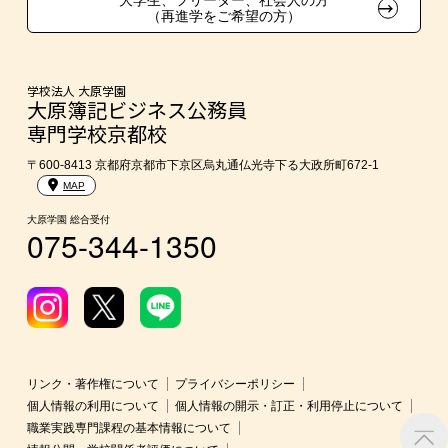
大学生、フリーター、社会人の方
（再進学をご希望の方）
スポーツクラブ特待生制度
親族紹介制度
学校法人 大原学園
大原簿記ビジネス公務員
専門学校京都校
〒600-8413 京都府京都市下京区烏丸通仏光寺下る大政所町672-1
MAP
大原学園 総合受付
075-344-1350
リンク・著作権について
プライバシーポリシー
個人情報の利用について
個人情報の開示・訂正・利用停止について
職業実践専門課程の基本情報について