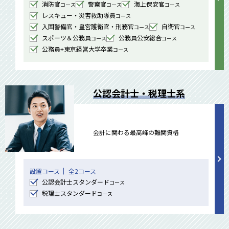
消防官
警察官
海上保安官
コース
コース
コース
レスキュー・災害救助隊員
コース
入国警備官・皇宮護衛官・刑務官
自衛官
コース
コース
スポーツ＆公務員
公務員公安総合
コース
コース
公務員+東京経営大学卒業
コース
公認会計士・税理士系
会計に関わる最高峰の難関資格
設置コース
全2コース
公認会計士スタンダード
コース
税理士スタンダード
コース