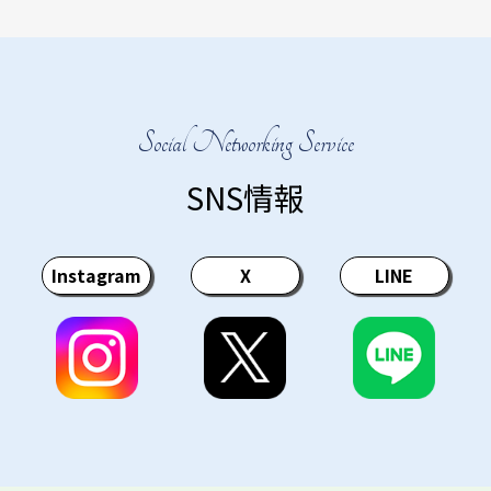
Social Networking Service
SNS情報
Instagram
X
LINE