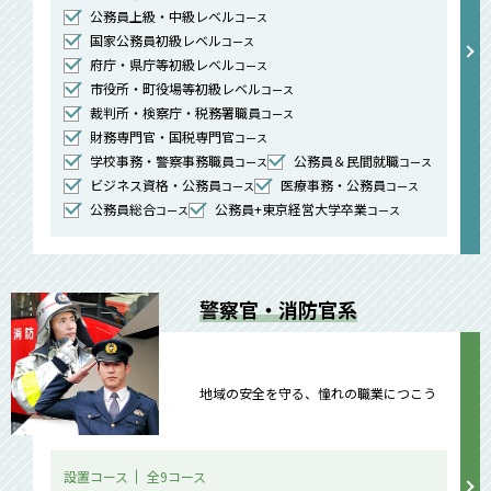
公務員上級・中級レベル
コース
国家公務員初級レベル
コース
府庁・県庁等初級レベル
コース
市役所・町役場等初級レベル
コース
裁判所・検察庁・税務署職員
コース
財務専門官・国税専門官
コース
学校事務・警察事務職員
公務員＆民間就職
コース
コース
ビジネス資格・公務員
医療事務・公務員
コース
コース
公務員総合
公務員+東京経営大学卒業
コース
コース
警察官・消防官系
地域の安全を守る、憧れの職業につこう
設置コース
全9コース