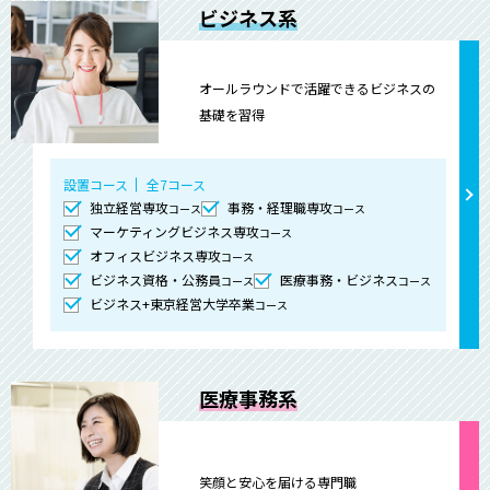
ビジネス系
オールラウンドで活躍できるビジネスの
基礎を習得
設置コース
全7コース
独立経営専攻
事務・経理職専攻
コース
コース
マーケティングビジネス専攻
コース
オフィスビジネス専攻
コース
ビジネス資格・公務員
医療事務・ビジネス
コース
コース
ビジネス+東京経営大学卒業
コース
医療事務系
笑顔と安心を届ける専門職