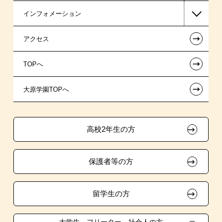
インフォメーション
医療事務系
日本政策金融公庫（国の教育ローン）
AO入学制度
在校生からあなたへ
←
アクセス
スポーツ・トレーナー系
提携教育ローン
指定校推薦入学
夢を叶えた先輩たち
お知らせ・新着情報
←
TOPへ
東京経営大学 学士取得コース
新聞奨学生
特別推薦入学
施設・研修所
在校生へのお知らせ
←
大原学園TOPへ
専門実践教育訓練給付金制度
推薦入学
学生寮・マンションのご案内
各種証明書の発行ご希望の方
ボランティア・クラブ・
試験による特待生制度
大原の資格サポート制度
卒業生の方（2019年3月以降の卒業生）
生徒会活動推薦入学
高校2年生の方
面接のみによる特待生制度
自己推薦入学
大原学園グループ案内
採用ご担当の方
保護者等の方
取得資格による特待生制度
学費
クラブ特待生制度
東京経営大学への3年次編入学
留学生の方
吹奏楽部による特待生制度
大学・短大・公務員併願制度