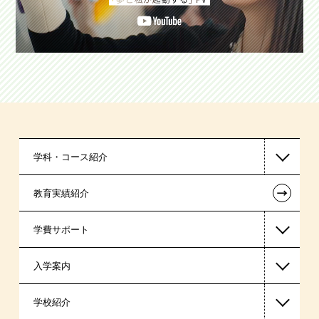
学科・コース紹介
←
教育実績紹介
国家公務員・地方公務員系
学費サポート
警察官・消防官系
入学案内
公認会計士・税理士系
高等教育の修学支援新制度
学校紹介
ビジネス系
日本学生支援機構の奨学金
一般入学