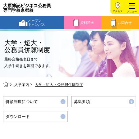
大原簿記ビジネス公務員
専門学校京都校
アクセス
オープン
資料請求
お問合せ
キャンパス
大学・短大・
公務員併願制度
最終合格発表日まで
入学手続きを延期できます。
入学案内
大学・短大・公務員併願制度
併願制度について
募集要項
ダウンロード