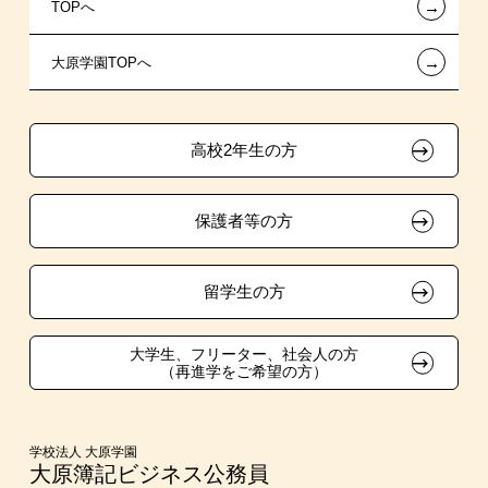
←
TOPへ
東京経営大学 学士取得コース
新聞奨学生
特別推薦入学
施設・研修所
在校生へのお知らせ
←
大原学園TOPへ
専門実践教育訓練給付金制度
推薦入学
学生寮・マンションのご案内
各種証明書の発行ご希望の方
ボランティア・クラブ・
試験による特待生制度
大原の資格サポート制度
卒業生の方（2019年3月以降の卒業生）
生徒会活動推薦入学
高校2年生の方
面接のみによる特待生制度
自己推薦入学
大原学園グループ案内
採用ご担当の方
保護者等の方
取得資格による特待生制度
学費
クラブ特待生制度
東京経営大学への3年次編入学
留学生の方
吹奏楽部による特待生制度
大学・短大・公務員併願制度
大学生、フリーター、社会人の方
（再進学をご希望の方）
スポーツクラブ特待生制度
親族紹介制度
学校法人 大原学園
大原簿記ビジネス公務員