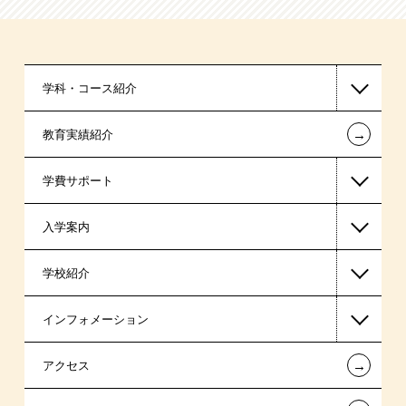
学科・コース紹介
←
教育実績紹介
国家公務員・地方公務員系
学費サポート
警察官・消防官系
入学案内
公認会計士・税理士系
高等教育の修学支援新制度
学校紹介
ビジネス系
日本学生支援機構の奨学金
一般入学
インフォメーション
医療事務系
日本政策金融公庫（国の教育ローン）
AO入学制度
在校生からあなたへ
←
アクセス
スポーツ・トレーナー系
提携教育ローン
指定校推薦入学
夢を叶えた先輩たち
お知らせ・新着情報