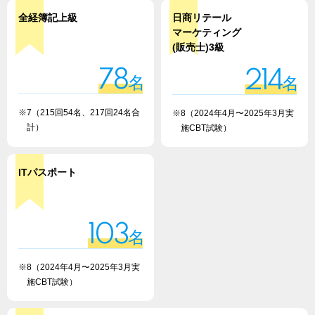
有限責任監査法人トーマツ／ヨドバシカメラ／レオパレス
全経簿記上級
日商リテール
マーケティング
21／ワールドグループ
(販売士)3級
他多数
78
214
名
名
※7（215回54名、217回24名合
※8（2024年4月〜2025年3月実
計）
施CBT試験）
ITパスポート
103
名
※8（2024年4月〜2025年3月実
施CBT試験）