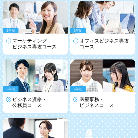
2年制
2年制
マーケティング
オフィスビジネス専攻
ビジネス専攻
コース
コース
2年制
2年制
ビジネス資格・
医療事務・
公務員
コース
ビジネス
コース