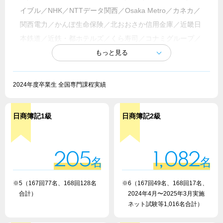
イブル／NHK／NTTデータ関西／Osaka Metro／カネカ／
関西電力／かんぽ生命保険／北おおさか信用金庫／近畿日
本鉄道／近鉄・都ホテルズ／くら寿司／コナミグループ／
五洋建設／サカイ引越センター／ザ・パック／JR東海／
JR西日本／JCOM／JTB／澁澤倉庫／税理士法人スバル合
同会計／セガグループ／泉州電業／第一生命保険／大和ハ
2024年度卒業生 全国専門課程実績
ウス工業／辻・本郷税理士法人／帝国ホテル／TBK／東芝
／東レ／東和薬品／ドトールコーヒー／南海マネジメント
日商簿記1級
日商簿記2級
サービス／日本製鋼所／日本通運／日本ハウズイング／日
本郵便／阪急交通社／阪急阪神ビジネスアソシエイト／日
立建機日本／ビックカメラ／百十四銀行／ひろぎんITソリ
205
1,082
名
名
ューションズ／ファンケル／福井信用金庫／富士フイルム
サービスクリエイティブ／不二家／マツダ／みずほファク
※5（167回77名、168回128名
※6（167回49名、168回17名、
ター／三井化学／三井不動産商業マネジメント／三越伊勢
合計）
2024年4月〜2025年3月実施
ネット試験等1,016名合計）
丹／三菱地所ホテルズ&リゾーツ／三菱製紙／明治安田生
命保険／ヤナセ／山崎製パン／有限責任あずさ監査法人／