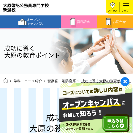
大原簿記公務員専門学校
新潟校
アクセス
オープン
資料請求
お問合せ
キャンパス
成功に導く
大原の教育ポイント
学科・コース紹介
警察官・消防官系
成功に導く大原の教育ポイント
成功に導く
大原の教育ポイント