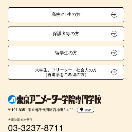
資格・クラブ活動による特待生制度
推薦入学
大原の資格サポート制度
卒業生の方（2019年3月以降の卒業生）
高校2年生の方
ボランティア・クラブ・
認可校のメリット
大原学園グループ案内
採用ご担当の方
生徒会活動推薦入学
保護者等の方
自己推薦入学
在校生・卒業生紹介推薦入学
留学生の方
大学生・短期大学生特別入学
大学生、フリーター、社会人の方
（再進学をご希望の方）
学費
入学前のお勧め学習システム
〒101-8351 東京都千代田区西神田2-4-11
MAP
大学・短期大学・公務員併願制度
大原学園 総合受付
03-3237-8711