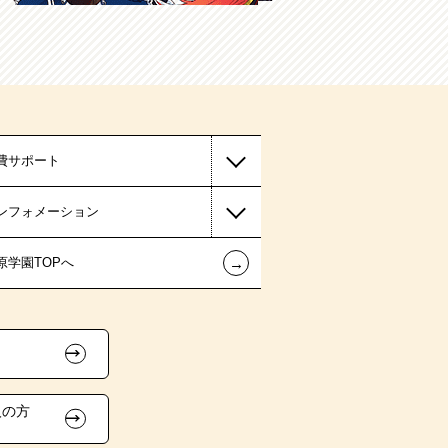
費サポート
ンフォメーション
←
原学園TOPへ
人の方
）