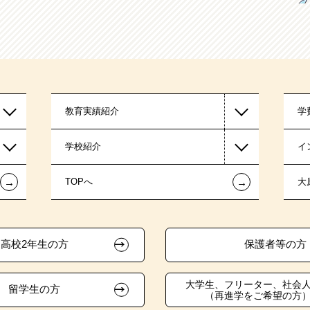
教育実績紹介
学
学校紹介
イ
←
←
TOPへ
大
高校2年生の方
保護者等の方
大学生、フリーター、社会
留学生の方
（再進学をご希望の方