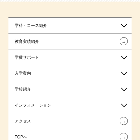
学科・コース紹介
←
教育実績紹介
国家公務員・地方公務員系
学費サポート
警察官・消防官系
入学案内
税理士系
高等教育の修学支援新制度
学校紹介
ビジネス系
日本学生支援機構の奨学金
一般入学
インフォメーション
医療事務系
国の教育ローン
AO入学
在校生からあなたへ
←
アクセス
保育士・幼稚園教諭系
提携教育ローン
指定校推薦入学
夢を叶えた先輩たち
お知らせ・新着情報
←
TOPへ
介護福祉系
新聞奨学生
指定校自己推薦入学
施設・研修所
在校生へのお知らせ