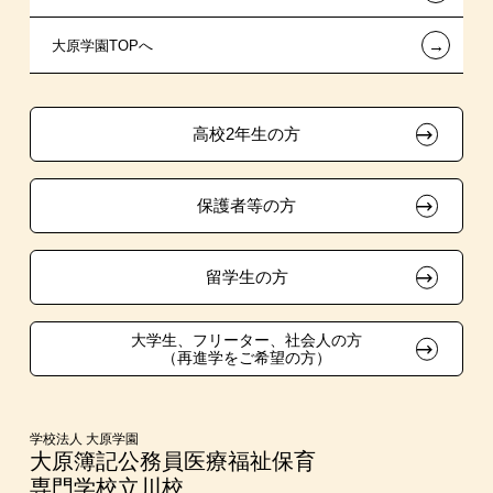
←
大原学園TOPへ
東京経営大学 学士取得コース
保育士修学資金貸付制度
特別推薦入学
学生寮・マンションのご案内
各種証明書の発行ご希望の方
職業委託訓練
介護福祉士等修学資金貸付制度
推薦入学
大原の資格サポート制度
卒業生の方（2019年3月以降の卒業生）
高校2年生の方
ボランティア・クラブ・
試験による特待生制度
大原学園グループ案内
採用ご担当の方
生徒会活動推薦入学
保護者等の方
資格・クラブ活動による特待生制度
自己推薦入学
在校生・卒業生紹介推薦入学
留学生の方
大学生・短期大学生特別入学
大学生、フリーター、社会人の方
（再進学をご希望の方）
学費
東京経営大学への3年次編入学
学校法人 大原学園
大原簿記公務員医療福祉保育
専門学校立川校