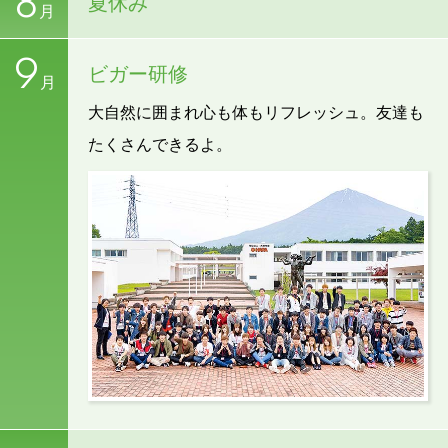
8
夏休み
月
9
ビガー研修
月
大自然に囲まれ心も体もリフレッシュ。友達も
たくさんできるよ。