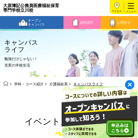
大原簿記公務員医療福祉保育
専門学校立川校
アクセス
オープン
資料請求
お問合せ
キャンパス
キャンパス
ライフ
勉強だけじゃない！
充実の学校生活
学科・コース紹介
介護福祉系
キャンパスライフ
イベントスケジュール