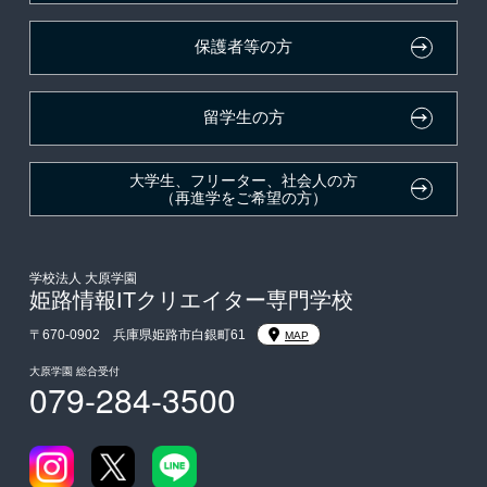
保護者等の方
クラブ特待生制度
学費
吹奏楽部による特待生制度
大学・短大・公務員併願制度
留学生の方
デザインコンクール＆マンガコンクール特待生制度
親族紹介制度
大学生、フリーター、社会人の方
（再進学をご希望の方）
学校法人 大原学園
姫路情報ITクリエイター専門学校
〒670-0902 兵庫県姫路市白銀町61
MAP
大原学園 総合受付
079-284-3500