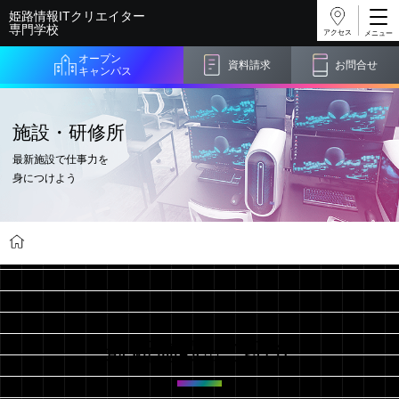
姫路情報ITクリエイター
専門学校
アクセス
オープン
資料請求
お問合せ
キャンパス
施設・研修所
最新施設で仕事力を
身につけよう
学校紹介
施設・研修所
最新施設
ご紹介
の