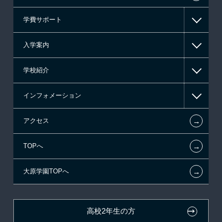
学費サポート
ゲーム系
入学案内
高等教育の修学支援新制度
学校紹介
日本学生支援機構の奨学金
一般入学
インフォメーション
日本政策金融公庫（国の教育ローン）
AO入学制度
在校生からあなたへ
←
アクセス
提携教育ローン
指定校推薦入学
夢を叶えた先輩たち
お知らせ・新着情報
←
TOPへ
新聞奨学生
特別推薦入学
施設・研修所
在校生へのお知らせ
←
大原学園TOPへ
試験による特待生制度
推薦入学
学生マンションのご案内
各種証明書の発行ご希望の方
ボランティア・クラブ・
面接のみによる特待生制度
大原の資格サポート制度
卒業生の方（2019年3月以降の卒業生）
生徒会活動推薦入学
高校2年生の方
取得資格による特待生制度
自己推薦入学
大原学園グループ案内
採用ご担当の方